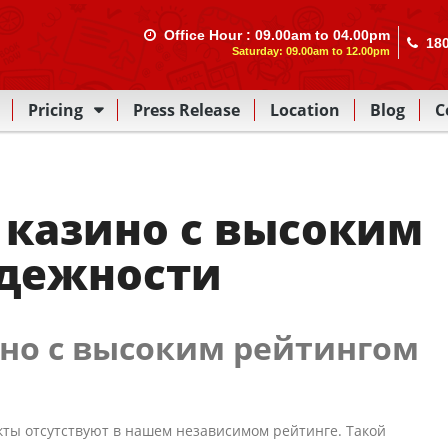
Office Hour : 09.00am to 04.00pm
180
Saturday: 09.00am to 12.00pm
Pricing
Press Release
Location
Blog
C
 казино с высоким
адежности
ино с высоким рейтингом
ты отсутствуют в нашем независимом рейтинге. Такой