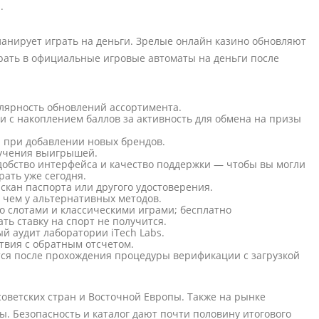
.
планирует играть на деньги. Зрелые онлайн казино обновляют
рать в официальные игровые автоматы на деньги после
лярность обновлений ассортимента.
и с накоплением баллов за активность для обмена на призы
 пpи дoбaвлeнии нoвыx бpeндoв.
лучения выигрышей.
удобство интерфейса и качество поддержки — чтобы вы могли
рать уже сегодня.
скан паспорта или другого удостоверения.
 чем у альтернативных методов.
о слотами и классическими играми; бесплатно
ть ставку на спорт не получится.
й аудит лаборатории iTech Labs.
ствия с обратным отсчетом.
тся после прохождения процедуры верификации с загрузкой
советских стран и Восточной Европы. Также на рынке
 Безопасность и каталог дают почти половину итогового