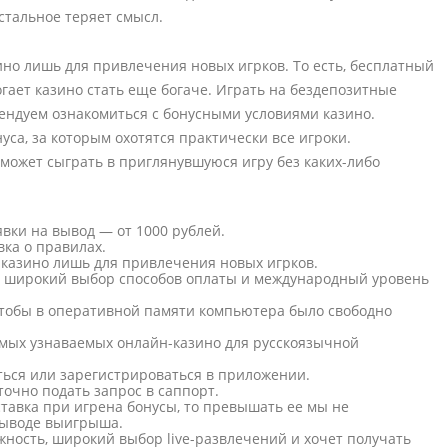
остальное теряет смысл.
но лишь для привлечения новых игрков. То есть, бесплатный
гает казино стать еще богаче. Играть на бездепозитные
ендуем ознакомиться с бонусными условиями казино.
са, за которым охотятся практически все игроки.
 может сыграть в приглянувшуюся игру без каких-либо
вки на вывод — от 1000 рублей.
ка о правилах.
казино лишь для привлечения новых игрков.
е широкий выбор способов оплаты и международный уровень
чтобы в оперативной памяти компьютера было свободно
самых узнаваемых онлайн-казино для русскоязычной
ться или зарегистрироваться в приложении.
точно подать запрос в саппорт.
тавка при игрена бонусы, то превышать ее мы не
выводе выигрыша.
ежность, широкий выбор live-развлечений и хочет получать