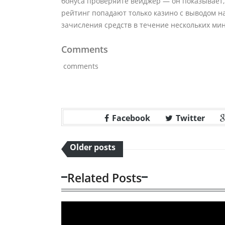
бонуса проверяйте вейджер — он показывает,
рейтинг попадают только казино с выводом н
зачисления средств в течение нескольких мин
Comments
comments
Facebook
Twitter
Older posts
Related Posts