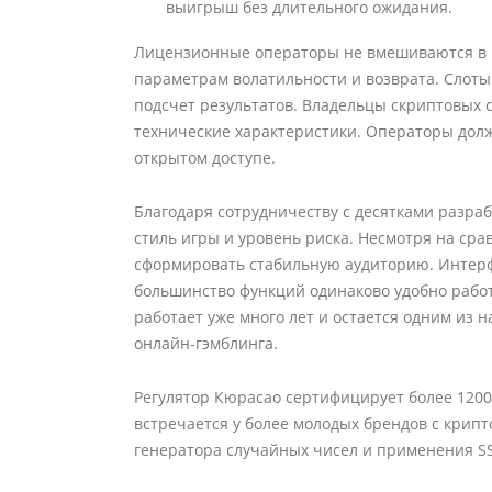
выигрыш без длительного ожидания.
Лицензионные операторы не вмешиваются в на
параметрам волатильности и возврата. Слоты
подсчет результатов. Владельцы скриптовых 
технические характеристики. Операторы до
открытом доступе.
Благодаря сотрудничеству с десятками разра
стиль игры и уровень риска. Несмотря на сра
сформировать стабильную аудиторию. Интерф
большинство функций одинаково удобно работ
работает уже много лет и остается одним из 
онлайн-гэмблинга.
Регулятор Кюрасао сертифицирует более 1200
встречается у более молодых брендов с крип
генератора случайных чисел и применения S