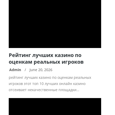
Рейтинг лучших казино по
оценкам реальных игроков
Admin
/
June 20, 2026
READ
рейтинг лучших казино по оценкам реальных
MORE
игроков этот топ 10 лучших онлайн казино
отсеивает некачественные площадки…