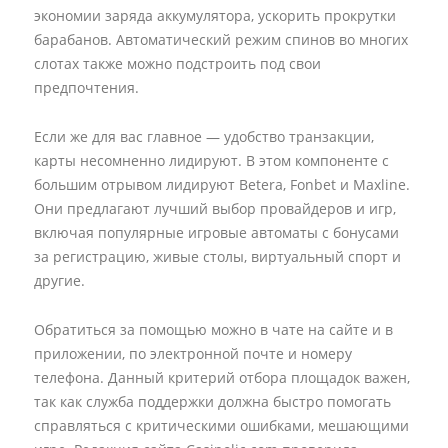
экономии заряда аккумулятора, ускорить прокрутки
барабанов. Автоматический режим спинов во многих
слотах также можно подстроить под свои
предпочтения.
Если же для вас главное — удобство транзакции,
карты несомненно лидируют. В этом компоненте с
большим отрывом лидируют Betera, Fonbet и Maxline.
Они предлагают лучший выбор провайдеров и игр,
включая популярные игровые автоматы с бонусами
за регистрацию, живые столы, виртуальный спорт и
другие.
Обратиться за помощью можно в чате на сайте и в
приложении, по электронной почте и номеру
телефона. Данный критерий отбора площадок важен,
так как служба поддержки должна быстро помогать
справляться с критическими ошибками, мешающими