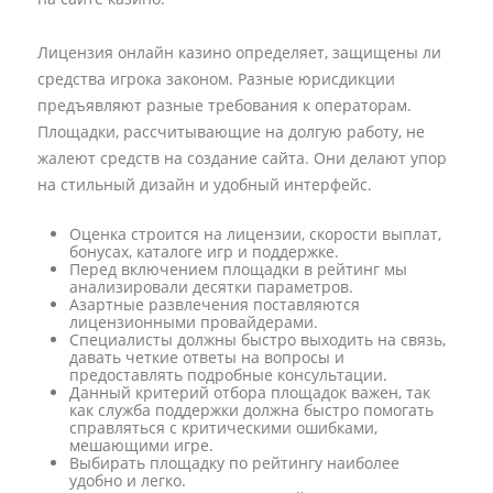
Лицензия онлайн казино определяет, защищены ли
средства игрока законом. Разные юрисдикции
предъявляют разные требования к операторам.
Площадки, рассчитывающие на долгую работу, не
жалеют средств на создание сайта. Они делают упор
на стильный дизайн и удобный интерфейс.
Оценка строится на лицензии, скорости выплат,
бонусах, каталоге игр и поддержке.
Перед включением площадки в рейтинг мы
анализировали десятки параметров.
Азартные развлечения поставляются
лицензионными провайдерами.
Специалисты должны быстро выходить на связь,
давать четкие ответы на вопросы и
предоставлять подробные консультации.
Данный критерий отбора площадок важен, так
как служба поддержки должна быстро помогать
справляться с критическими ошибками,
мешающими игре.
Выбирать площадку по рейтингу наиболее
удобно и легко.