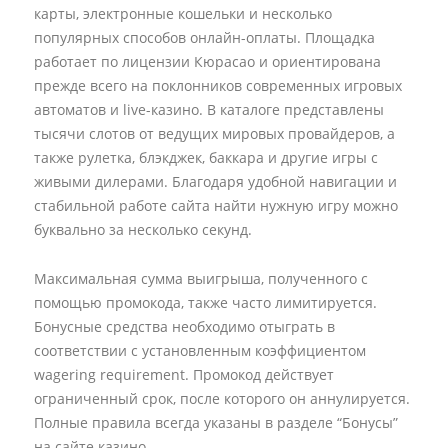
карты, электронные кошельки и несколько
популярных способов онлайн-оплаты. Площадка
работает по лицензии Кюрасао и ориентирована
прежде всего на поклонников современных игровых
автоматов и live-казино. В каталоге представлены
тысячи слотов от ведущих мировых провайдеров, а
также рулетка, блэкджек, баккара и другие игры с
живыми дилерами. Благодаря удобной навигации и
стабильной работе сайта найти нужную игру можно
буквально за несколько секунд.
Максимальная сумма выигрыша, полученного с
помощью промокода, также часто лимитируется.
Бонусные средства необходимо отыграть в
соответствии с установленным коэффициентом
wagering requirement. Промокод действует
ограниченный срок, после которого он аннулируется.
Полные правила всегда указаны в разделе “Бонусы”
на сайте казино.