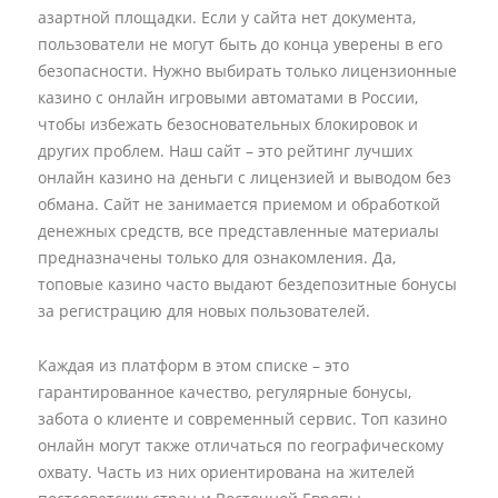
азартной площадки. Если у сайта нет документа,
пользователи не могут быть до конца уверены в его
безопасности. Нужно выбирать только лицензионные
казино с онлайн игровыми автоматами в России,
чтобы избежать безосновательных блокировок и
других проблем. Наш сайт – это рейтинг лучших
онлайн казино на деньги с лицензией и выводом без
обмана. Сайт не занимается приемом и обработкой
денежных средств, все представленные материалы
предназначены только для ознакомления. Да,
топовые казино часто выдают бездепозитные бонусы
за регистрацию для новых пользователей.
Каждая из платформ в этом списке – это
гарантированное качество, регулярные бонусы,
забота о клиенте и современный сервис. Топ казино
онлайн могут также отличаться по географическому
охвату. Часть из них ориентирована на жителей