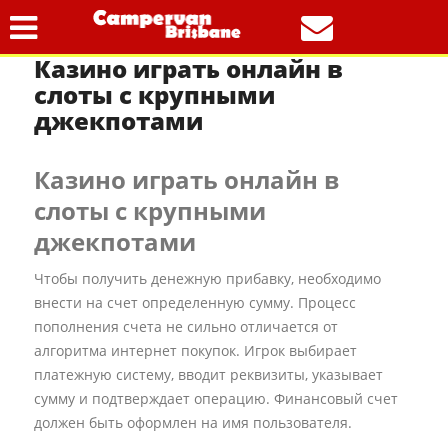
3000allz
Казино играть онлайн в
слоты с крупными
джекпотами
Казино играть онлайн в
слоты с крупными
джекпотами
Чтобы получить денежную прибавку, необходимо
внести на счет определенную сумму. Процесс
пополнения счета не сильно отличается от
алгоритма интернет покупок. Игрок выбирает
платежную систему, вводит реквизиты, указывает
сумму и подтверждает операцию. Финансовый счет
должен быть оформлен на имя пользователя.