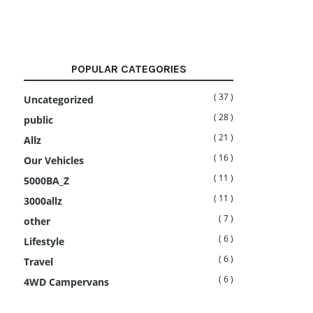
POPULAR CATEGORIES
( 37 )
Uncategorized
( 28 )
public
( 21 )
Allz
( 16 )
Our Vehicles
( 11 )
5000BA_Z
( 11 )
3000allz
( 7 )
other
( 6 )
Lifestyle
( 6 )
Travel
( 6 )
4WD Campervans