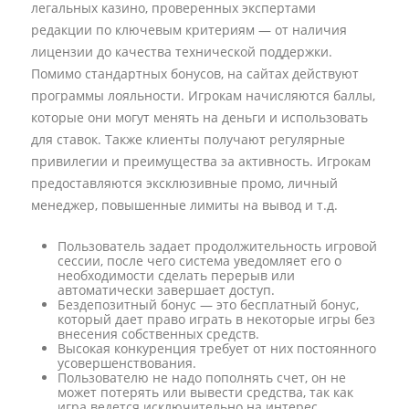
легальных казино, проверенных экспертами
редакции по ключевым критериям — от наличия
лицензии до качества технической поддержки.
Помимо стандартных бонусов, на сайтах действуют
программы лояльности. Игрокам начисляются баллы,
которые они могут менять на деньги и использовать
для ставок. Также клиенты получают регулярные
привилегии и преимущества за активность. Игрокам
предоставляются эксклюзивные промо, личный
менеджер, повышенные лимиты на вывод и т.д.
Пользователь задает продолжительность игровой
сессии, после чего система уведомляет его о
необходимости сделать перерыв или
автоматически завершает доступ.
Бездепозитный бонус — это бесплатный бонус,
который дает право играть в некоторые игры без
внесения собственных средств.
Высокая конкуренция требует от них постоянного
усовершенствования.
Пользователю не надо пополнять счет, он не
может потерять или вывести средства, так как
игра ведется исключительно на интерес.