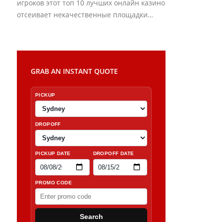
игроков этот топ 10 лучших онлайн казино
отсеивает некачественные площадки…
GRAB AN INSTANT QUOTE