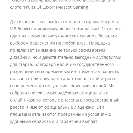
слоте “Fruits Of Luxor” (Mascot Gaming).
Для игроков с высокой активностью предусмотрены
VIP-бонусы и индивидуальные привилегии. 2k casino –
один из самых новых украинских казино с большим
выбором равлечений на любой вкус . Площадка
привлекает внимание не только своим ярким
дизайном, но и действительно выгодными условиями
для старта. Благодаря наличию государственного
разрешения и современным инструментам защиты,
пользователи получают гарантию честной игры и
своевременного получения своих выигрышей. Мы
собрали список самых надёжных официальных
онлайн казино, которые внесены в государственный
реестр и имеют официальные лицензии. Эти
площадки отличаются прозрачными условиями,
удобными сервисами и гарантией выплат.