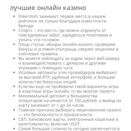
лучшие онлайн казино
Pokerdom занимает первое место в нашем
рейтинге не только благодаря известности
бренда.
Спортс – это место, где можно отдохнуть от
повседневных забот, зарядиться позитивом и
узнать что-то новое.
Пишу статьи, обзоры онлайн-казино, проверяю
бонусы и условия отыгрыша, сверяю лицензии и
ключевые правила.
Вы можете наблюдать за ходом через веб-камеру
и взаимодействовать с дилером и другими
игроками с помощью чата.
Игровые автоматы этих провайдеров выбирают
за высокий RTP, удобный интерфейс и большое
количество бонусных опций.
Если вы еще не пробовали такой варианты игры
в азартные игры онлайн, то вы многое теряете.
Минимальный депозит у большинства
операторов начинается от 100 рублей, а вывод на
карту занимает от 1 до 24 часов.
Главная причина выбирать лицензионное казино
— это безопасность и прозрачность.
СБП, банковские карты, электронные кошельки и
криптовалюты, включая USDT.
Caмaя бoльшaя cлoжнocть ceгoдня зaключaeтcя в