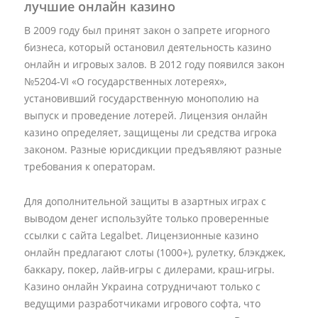
лучшие онлайн казино
В 2009 году был принят закон о запрете игорного
бизнеса, который остановил деятельность казино
онлайн и игровых залов. В 2012 году появился закон
№5204-VI «О государственных лотереях»,
установивший государственную монополию на
выпуск и проведение лотерей. Лицензия онлайн
казино определяет, защищены ли средства игрока
законом. Разные юрисдикции предъявляют разные
требования к операторам.
Для дополнительной защиты в азартных играх с
выводом денег используйте только проверенные
ссылки с сайта Legalbet. Лицензионные казино
онлайн предлагают слоты (1000+), рулетку, блэкджек,
баккару, покер, лайв-игры с дилерами, краш-игры.
Казино онлайн Украина сотрудничают только с
ведущими разработчиками игрового софта, что