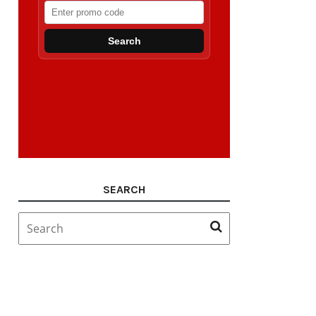
SEARCH