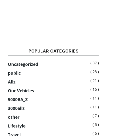
POPULAR CATEGORIES
( 37 )
Uncategorized
( 28 )
public
( 21 )
Allz
( 16 )
Our Vehicles
( 11 )
5000BA_Z
( 11 )
3000allz
( 7 )
other
( 6 )
Lifestyle
( 6 )
Travel