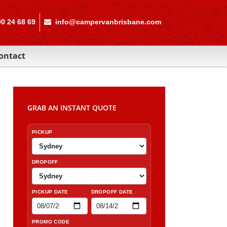
0 24 68 69
info@campervanbrisbane.com
ontact
GRAB AN INSTANT QUOTE