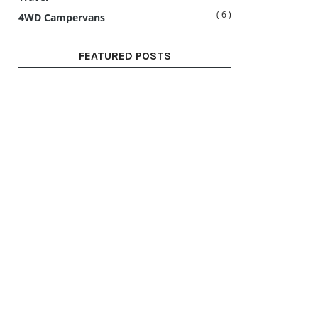
( 6 )
4WD Campervans
FEATURED POSTS