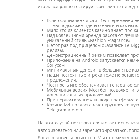
игрок всё равно тестирует сайт лично перед 
Если официальный сайт 1win временно не
— мы подскажем, где его найти и как испо
Мало кто из клиентов казино знает про к
Над коллекциями бренда работают лучши
уникальный стиль «Fashion Fragrance».
В этот раз под прицелом оказались Le Dig
релизы.
Демонстрационный режим позволяет проте
Приложение на Android запускается немн
бонусам.
Минимальный депозит в большинстве казин
Наши постоянные игроки тоже не остаютс
предложения.
Честность игр обеспечивает генератор с
Мобильная версия Мостбет позволяет игра
дополнительных приложений.
При первом крупном выводе платформа от
Казино Izzi предоставляет круглосуточную
Telegram и e-mail.
На этот случай пользователям стоит использо
авторизоваться или зарегистрироваться, попо
бонус и вывести выигрыш. Мы стремимся подд