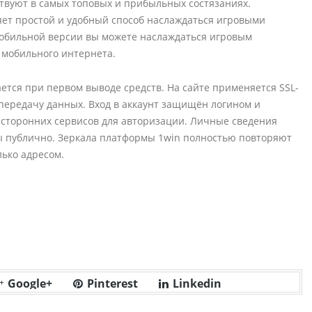
твуют в самых топовых и прибыльных состязаниях.
яет простой и удобный способ наслаждаться игровыми
мобильной версии вы можете наслаждаться игровым
 мобильного интернета.
ется при первом выводе средств. На сайте применяется SSL-
редачу данных. Вход в аккаунт защищён логином и
 сторонних сервисов для авторизации. Личные сведения
ы публично. Зеркала платформы 1win полностью повторяют
лько адресом.
Google+
Pinterest
Linkedin