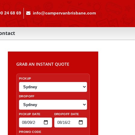
0 24 68 69
info@campervanbrisbane.com
ontact
GRAB AN INSTANT QUOTE