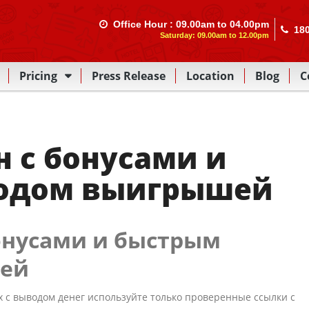
Office Hour : 09.00am to 04.00pm
180
Saturday: 09.00am to 12.00pm
Pricing
Press Release
Location
Blog
C
н с бонусами и
одом выигрышей
онусами и быстрым
ей
 с выводом денег используйте только проверенные ссылки с