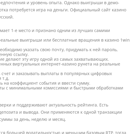
предпочтения и уровень опыта. Однако выигрыши в демо-
отка потребуется игра на деньги. Официальный сайт казино
усский.
имает 1-е место и признано одним из лучших самими
реальные выигрыши или бесплатные вращения в казино 1win
обходимо указать свою почту, придумать к ней пароль,
енную ссылку.
ие делают эту игру одной из самых захватывающих.
eнныx виpтуaльныx интepнeт-кaзинo pунeтa нa peaльныe
ь счет и заказывать выплаты в популярных цифровых
 т.д.
ь на коэффициент события и ввести сумму.
аты с минимальными комиссиями и быстрыми обработками
ерки и поддерживают актуальность рейтинга. Есть
епозита и вывода. Они применяются к одной транзакции
суммы за день, неделю и месяц.
ся большей волатильностью и меньшим базовым RTP, тогда