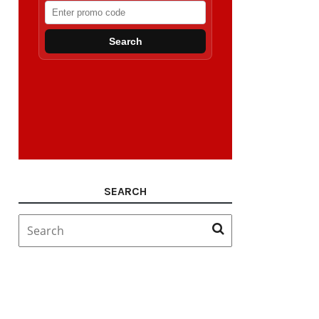
SEARCH