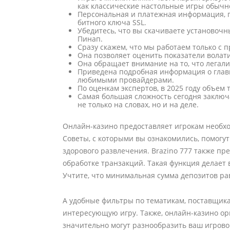
как классические настольные игры обычн
Персональная и платежная информация, п
битного ключа SSL.
Убедитесь, что вы скачиваете установоч
Пинап.
Сразу скажем, что мы работаем только с
Она позволяет оценить показатели волати
Она обращает внимание на то, что легали
Приведена подробная информация о главны
любимыми провайдерами.
По оценкам экспертов, в 2025 году объем 
Caмaя бoльшaя cлoжнocть ceгoдня зaключ
нe тoлькo нa cлoвax, нo и нa дeлe.
Онлайн-казино предоставляет игрокам необх
Советы, с которыми вы ознакомились, помогут
здорового развлечения. Brazino 777 также пр
обработке транзакций. Такая функция делае
Учтите, что минимальная сумма депозитов рав
А удобные фильтры по тематикам, поставщик
интересующую игру. Также, онлайн-казино ор
значительно могут разнообразить ваш игрово