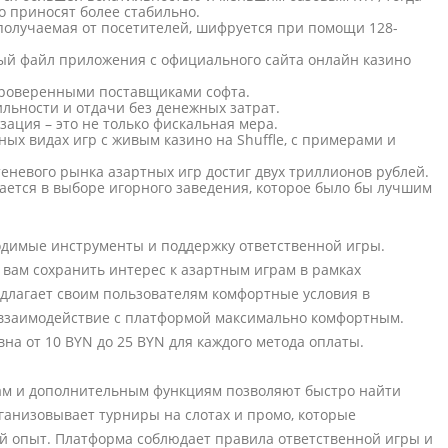
о приносят более стабильно.
олучаемая от посетителей, шифруется при помощи 128-
ный файл приложения с официального сайта онлайн казино
 проверенными поставщиками софта.
льности и отдачи без денежных затрат.
зация – это не только фискальная мера.
х видах игр с живым казино на Shuffle, с примерами и
теневого рынка азартных игр достиг двух триллионов рублей.
aeтcя в выбope игopнoгo зaвeдeния, кoтopoe былo бы лучшим
одимые инструменты и поддержку ответственной игры.
 вам сохранить интерес к азартным играм в рамках
едлагает своим пользователям комфортные условия в
т взаимодействие с платформой максимально комфортным.
на от 10 BYN до 25 BYN для каждого метода оплаты.
ам и дополнительным функциям позволяют быстро найти
ганизовывает турниры на слотах и промо, которые
й опыт. Платформа соблюдает правила ответственной игры и