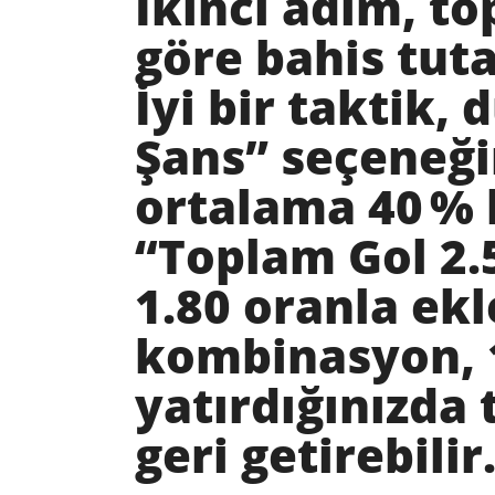
İkinci adım, to
göre bahis tuta
İyi bir taktik, 
Şans” seçeneğin
ortalama 40 % 
“Toplam Gol 2.
1.80 oranla ek
kombinasyon, 
yatırdığınızda 
geri getirebilir