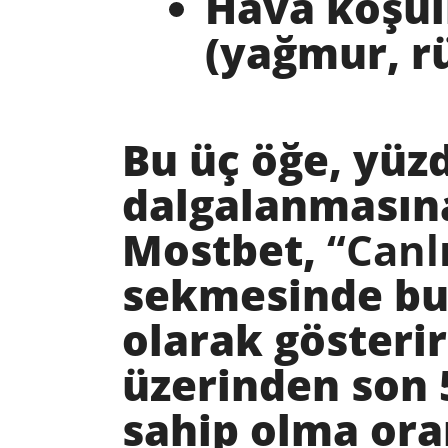
Hava koşull
(yağmur, r
Bu üç öğe, yüzd
dalgalanmasına
Mostbet,
“Canlı
sekmesinde bu 
olarak gösterir.
üzerinden son 
sahip olma oran