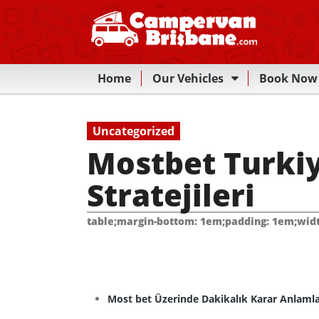
Home
Our Vehicles
Book Now
Uncategorized
Mostbet Turkiy
Stratejileri
table;margin-bottom: 1em;padding: 1em;widt
Most bet Üzerinde Dakikalık Karar Anlaml