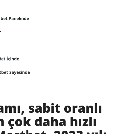
 bet Panelinde
r
Bet İçinde
stbet Sayesinde
amı, sabit oranlı
 çok daha hızlı