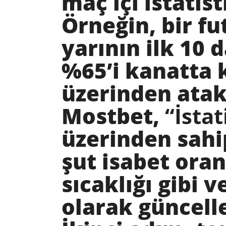
maç içi istatist
Örneğin, bir fu
yarının ilk 10
%65’i kanatta 
üzerinden atak 
Mostbet,
“İstat
üzerinden sahi
şut isabet ora
sıcaklığı gibi v
olarak güncelle