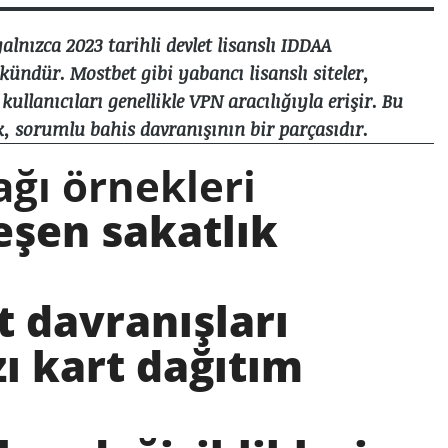
lnızca 2023 tarihli devlet lisanslı IDDAA
ndür. Mostbet gibi yabancı lisanslı siteler,
e kullanıcıları genellikle VPN aracılığıyla erişir. Bu
, sorumlu bahis davranışının bir parçasıdır.
ağı örnekleri
leşen sakatlık
 davranışları
zı kart dağıtım