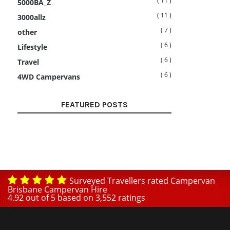
( 11 )
5000BA_Z
( 11 )
3000allz
( 7 )
other
( 6 )
Lifestyle
( 6 )
Travel
( 6 )
4WD Campervans
FEATURED POSTS
Surveyed Travellers rated Campervan
Brisbane Campervan Hire
4.92
out of
5
based on
3,552
ratings