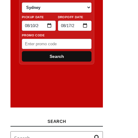
SEARCH