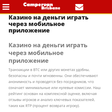
Allz
Казино на деньги играть
через мобильное
приложение
Казино на деньги играть
через мобильное
приложение
Транзакции в BTC или других монетах удобны,
безопасны и почти мгновенны. Они обеспечивают
анонимность и проводятся без посредников, что
означает минимальные или нулевые комиссии. Наш
рейтинг основан на комплексной оценке, включая
отзывы игроков и анализ ключевых показателей,
таких как RTP (процент возврата игроку).