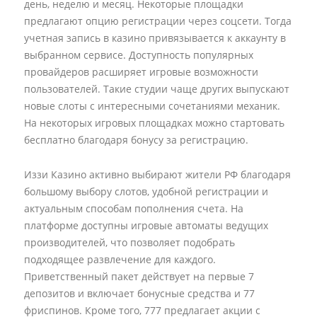
день, неделю и месяц. Некоторые площадки
предлагают опцию регистрации через соцсети. Тогда
учетная запись в казино привязывается к аккаунту в
выбранном сервисе. Доступность популярных
провайдеров расширяет игровые возможности
пользователей. Такие студии чаще других выпускают
новые слоты с интересными сочетаниями механик.
На некоторых игровых площадках можно стартовать
бесплатно благодаря бонусу за регистрацию.
Иззи Казино активно выбирают жители РФ благодаря
большому выбору слотов, удобной регистрации и
актуальным способам пополнения счета. На
платформе доступны игровые автоматы ведущих
производителей, что позволяет подобрать
подходящее развлечение для каждого.
Приветственный пакет действует на первые 7
депозитов и включает бонусные средства и 77
фриспинов. Кроме того, 777 предлагает акции с