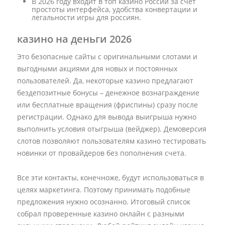
В 2026 году входит в топ казино России за счет
простоты интерфейса, удобства конвертации и
легальности игры для россиян.
казино на деньги 2026
Это безопасные сайты с оригинальными слотами и
выгодными акциями для новых и постоянных
пользователей. Да, некоторые казино предлагают
бездепозитные бонусы – денежное вознаграждение
или бесплатные вращения (фриспины) сразу после
регистрации. Однако для вывода выигрыша нужно
выполнить условия отыгрыша (вейджер). Демоверсия
слотов позволяют пользователям казино тестировать
новинки от провайдеров без пополнения счета.
Все эти контакты, конечноже, будут использоваться в
целях маркетинга. Поэтому принимать подобные
предложения нужно осознанно. Итоговый список
собрал проверенные казино онлайн с разными