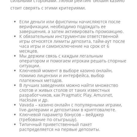
сильными сторонами. Любой рейтинг онлайн казино
стоит сверять с этими критериями.
Если деньги или фриспины начисляются после
верификации, необходимо подождать ее
завершения, а затем активировать промоакцию.
К обязательным инструментам ответственной
игры относятся лимиты депозита, тайм-аут после
часа игры и самоисключение на срок от 6
месяцев.
Мы держим связь с каждым легальным
оператором и помогаем игрокам решать спорные
ситуации.
Ключевой момент в выборе казино онлайн,
помимо лицензии и интерфейса, выбор
платежных методов.
В лучших заведениях можно найти множество
слотов и живых столов от таких известных
разработчиков, как Pragmatic Play, Amusnet,
Hacksaw и др.
Vavada – казино онлайн с популярными играми,
live-дилерами и депозитами в криптовалюте.
Ключевой параметр бонусов – вейджер
(требование по отыгрышу).
Типичный приветственный пакет
распределяется на первые депозиты.