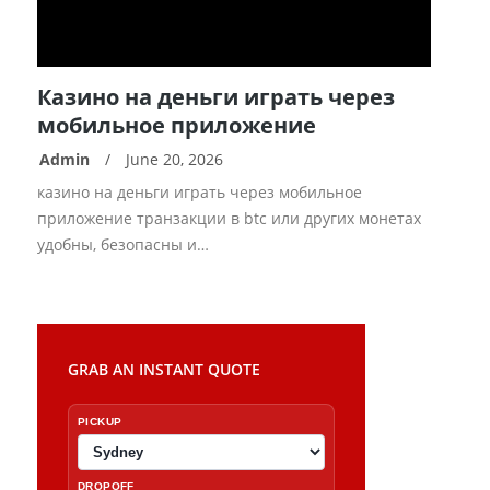
Казино на деньги играть через
мобильное приложение
Admin
/
June 20, 2026
READ
казино на деньги играть через мобильное
MORE
приложение транзакции в btc или других монетах
удобны, безопасны и…
GRAB AN INSTANT QUOTE