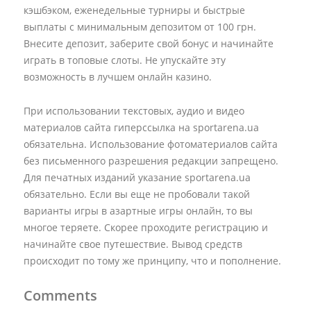
кэшбэком, еженедельные турниры и быстрые
выплаты с минимальным депозитом от 100 грн.
Внесите депозит, заберите свой бонус и начинайте
играть в топовые слоты. Не упускайте эту
возможность в лучшем онлайн казино.
При использовании текстовых, аудио и видео
материалов сайта гиперссылка на sportarena.ua
обязательна. Использование фотоматериалов сайта
без письменного разрешения редакции запрещено.
Для печатных изданий указание sportarena.ua
обязательно. Если вы еще не пробовали такой
варианты игры в азартные игры онлайн, то вы
многое теряете. Скорее проходите регистрацию и
начинайте свое путешествие. Вывод средств
происходит по тому же принципу, что и пополнение.
Comments