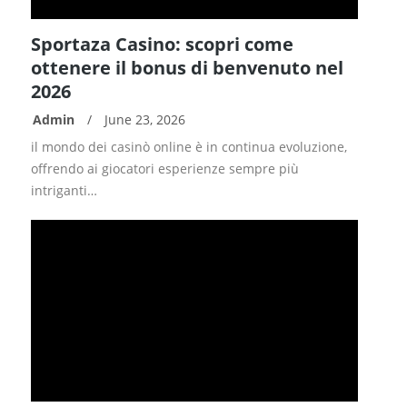
Sportaza Casino: scopri come
ottenere il bonus di benvenuto nel
2026
Admin
/
June 23, 2026
READ
il mondo dei casinò online è in continua evoluzione,
MORE
offrendo ai giocatori esperienze sempre più
intriganti…