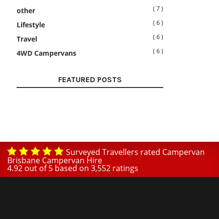
( 7 )
other
( 6 )
Lifestyle
( 6 )
Travel
( 6 )
4WD Campervans
FEATURED POSTS
Surveyed Travellers rated Campervan
Brisbane Campervan Hire
4.92
out of
5
based on
3,552
ratings