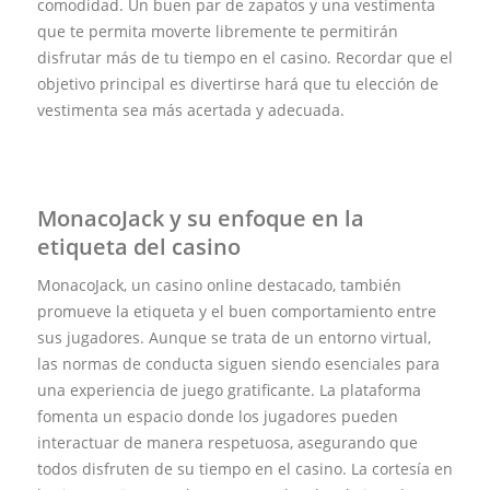
comodidad. Un buen par de zapatos y una vestimenta
que te permita moverte libremente te permitirán
disfrutar más de tu tiempo en el casino. Recordar que el
objetivo principal es divertirse hará que tu elección de
vestimenta sea más acertada y adecuada.
MonacoJack y su enfoque en la
etiqueta del casino
MonacoJack, un casino online destacado, también
promueve la etiqueta y el buen comportamiento entre
sus jugadores. Aunque se trata de un entorno virtual,
las normas de conducta siguen siendo esenciales para
una experiencia de juego gratificante. La plataforma
fomenta un espacio donde los jugadores pueden
interactuar de manera respetuosa, asegurando que
todos disfruten de su tiempo en el casino. La cortesía en