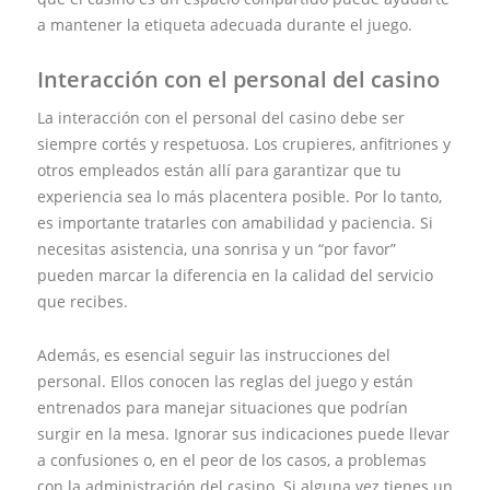
a mantener la etiqueta adecuada durante el juego.
Interacción con el personal del casino
La interacción con el personal del casino debe ser
siempre cortés y respetuosa. Los crupieres, anfitriones y
otros empleados están allí para garantizar que tu
experiencia sea lo más placentera posible. Por lo tanto,
es importante tratarles con amabilidad y paciencia. Si
necesitas asistencia, una sonrisa y un “por favor”
pueden marcar la diferencia en la calidad del servicio
que recibes.
Además, es esencial seguir las instrucciones del
personal. Ellos conocen las reglas del juego y están
entrenados para manejar situaciones que podrían
surgir en la mesa. Ignorar sus indicaciones puede llevar
a confusiones o, en el peor de los casos, a problemas
con la administración del casino. Si alguna vez tienes un