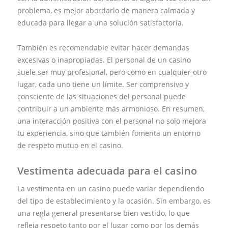
problema, es mejor abordarlo de manera calmada y
educada para llegar a una solución satisfactoria.
También es recomendable evitar hacer demandas
excesivas o inapropiadas. El personal de un casino
suele ser muy profesional, pero como en cualquier otro
lugar, cada uno tiene un límite. Ser comprensivo y
consciente de las situaciones del personal puede
contribuir a un ambiente más armonioso. En resumen,
una interacción positiva con el personal no solo mejora
tu experiencia, sino que también fomenta un entorno
de respeto mutuo en el casino.
Vestimenta adecuada para el casino
La vestimenta en un casino puede variar dependiendo
del tipo de establecimiento y la ocasión. Sin embargo, es
una regla general presentarse bien vestido, lo que
refleja respeto tanto por el lugar como por los demás