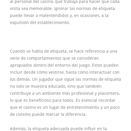
al personal del casino, que trabaja para hacer que cada
visita sea memorable. Ignorar las normas de etiqueta
puede llevar a malentendidos y, en ocasiones, a la
expulsión del establecimiento.
Cuando se habla de etiqueta, se hace referencia a una
serie de comportamientos que se consideran
apropiados dentro del entorno del juego. Estos pueden
incluir desde cómo vestirse, hasta cómo interactuar con
los demás. Un jugador que sigue las normas de etiqueta
no solo se muestra educado, sino que también
contribuye a un ambiente más profesional y placentero,
lo que es beneficioso para todos. Es esencial recordar
que el casino es un lugar de entretenimiento, y un poco
de civismo puede marcar la diferencia.
Además, la etiqueta adecuada puede influir en la