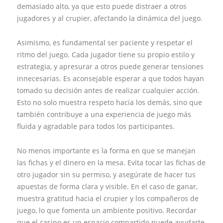
demasiado alto, ya que esto puede distraer a otros
jugadores y al crupier, afectando la dinámica del juego.
Asimismo, es fundamental ser paciente y respetar el
ritmo del juego. Cada jugador tiene su propio estilo y
estrategia, y apresurar a otros puede generar tensiones
innecesarias. Es aconsejable esperar a que todos hayan
tomado su decisión antes de realizar cualquier acción.
Esto no solo muestra respeto hacia los demás, sino que
también contribuye a una experiencia de juego más
fluida y agradable para todos los participantes.
No menos importante es la forma en que se manejan
las fichas y el dinero en la mesa. Evita tocar las fichas de
otro jugador sin su permiso, y asegúrate de hacer tus
apuestas de forma clara y visible. En el caso de ganar,
muestra gratitud hacia el crupier y los compañeros de
juego, lo que fomenta un ambiente positivo. Recordar
que el casino es un espacio compartido puede ayudarte