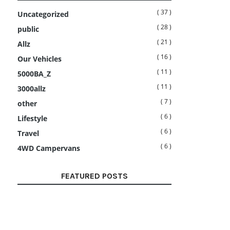
( 37 )
Uncategorized
( 28 )
public
( 21 )
Allz
( 16 )
Our Vehicles
( 11 )
5000BA_Z
( 11 )
3000allz
( 7 )
other
( 6 )
Lifestyle
( 6 )
Travel
( 6 )
4WD Campervans
FEATURED POSTS