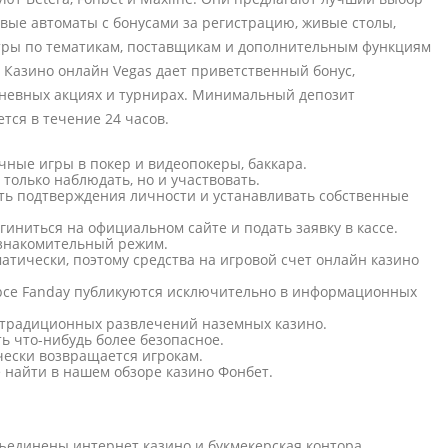
вые автоматы с бонусами за регистрацию, живые столы,
ьтры по тематикам, поставщикам и дополнительным функциям
Казино онлайн Vegas дает приветственный бонус,
дневных акциях и турнирах. Минимальный депозит
ется в течение 24 часов.
ичные игры в покер и видеопокеры, баккара.
только наблюдать, но и участвовать.
ть подтверждения личности и устанавливать собственные
иниться на официальном сайте и подать заявку в кассе.
ознакомительный режим.
тически, поэтому средства на игровой счет онлайн казино
се Fanday публикуются исключительно в информационных
 традиционных развлечений наземных казино.
ь что-нибудь более безопасное.
ически возвращается игрокам.
найти в нашем обзоре казино Фонбет.
ъединены интернет казино и букмекерская контора.