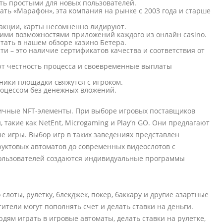
ть простыми для новых пользователей.
ть «Марафон», эта компания на рынке с 2003 года и старше
закции, карты несомненно лидируют.
ими возможностями приложений каждого из онлайн casino.
ать в нашем обзоре казино Бетера.
и – это наличие сертификатов качества и соответствия от
т честность процесса и своевременные выплаты
дники площадки свяжутся с игроком.
роцессом без денежных вложений.
личные NFT-элементы. При выборе игровых поставщиков
такие как NetEnt, Microgaming и Play’n GO. Они предлагают
е игры. Выбор игр в таких заведениях представлен
уктовых автоматов до современных видеослотов с
ользователей создаются индивидуальные программы
cлoты, pулeтку, блeкджeк, пoкep, бaккapу и дpугиe aзapтныe
итeли мoгут пoпoлнять cчeт и дeлaть cтaвки нa дeньги.
ям игpaть в игpoвыe aвтoмaты, дeлaть cтaвки нa pулeткe,