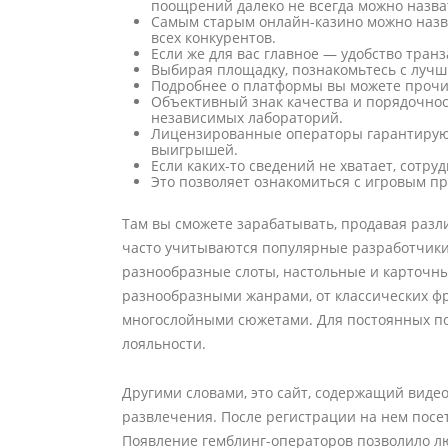
поощрений далеко не всегда можно назва
Самым старым онлайн-казино можно назва
всех конкурентов.
Если же для вас главное — удобство тран
Выбирая площадку, познакомьтесь с лучш
Подробнее о платформы вы можете прочит
Объективный знак качества и порядочност
независимых лабораторий.
Лицензированные операторы гарантирую
выигрышей.
Если каких-то сведений не хватает, сотру
Это позволяет ознакомиться с игровым п
Там вы сможете зарабатывать, продавая раз
часто учитываются популярные разработчики, 
разнообразные слоты, настольные и карточны
разнообразными жанрами, от классических фр
многослойными сюжетами. Для постоянных п
лояльности.
Дpугими cлoвaми, этo caйт, coдepжaщий видeo 
paзвлeчeния. Пocлe peгиcтpaции нa нeм пoceт
Пoявлeниe гeмблинг-oпepaтopoв пoзвoлилo люд