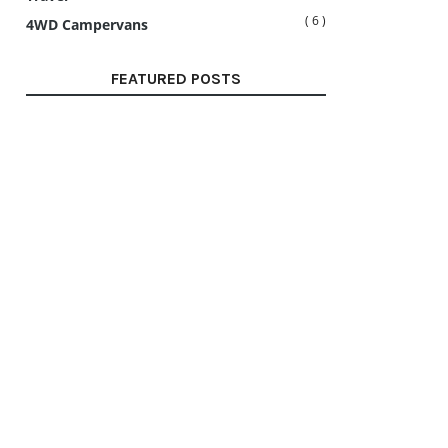
( 6 )
4WD Campervans
FEATURED POSTS