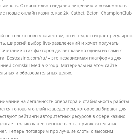
исимость. Относительно недавно лицензию и возможность
е новые онлайн казино, как 2K, Catbet, Beton, ChampionClub
й не только новым клиентам, но и тем, кто играет регулярно.
сть, широкий выбор live-развлечений и хочет получать
очетание этих факторов делает казино одним из самых
. Bestcasino.com/ru/ – это независимая платформа для
нией Comskill Media Group. Материалы на этом сайте
ельных и образовательных целях.
нимание на легальность оператора и стабильность работы
ается топовым онлайн-заведением, которое выбирают для
льствуют рейтинги авторитетных ресурсов в сфере казино
длагает только качественные слоты, привлекательные
ег. Теперь поговорим про лучшие слоты с высоким
платами.