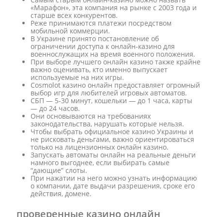
«Марафон», эта компания на рынке с 2003 года и
старше всех конкурентов.
Реже принимаются платежи посредством
мобильной коммерции.
В Украине принято постановление об
ограничении доступа к онлайн-казино для
военнослужащих на время военного положения.
При выборе лучшего онлайн казино также крайне
важно оценивать, кто именно выпускает
используемые на них игры.
Cosmolot казино онлайн предоставляет огромный
выбор игр для любителей игровых автоматов.
СБП — 5-30 минут, кошельки — до 1 часа, карты
— до 24 часов.
Они основываются на требованиях
законодательства, нарушать которые нельзя.
Чтобы выбрать официальное казино Украины и
не рисковать деньгами, важно ориентироваться
только на лицензионных онлайн казино.
Запускать автоматы онлайн на реальные деньги
намного выгоднее, если выбирать самые
“дающие” слоты.
При нажатии на него можно узнать информацию
о компании, дате выдачи разрешения, сроке его
действия, домене.
проверенные казино онлайн