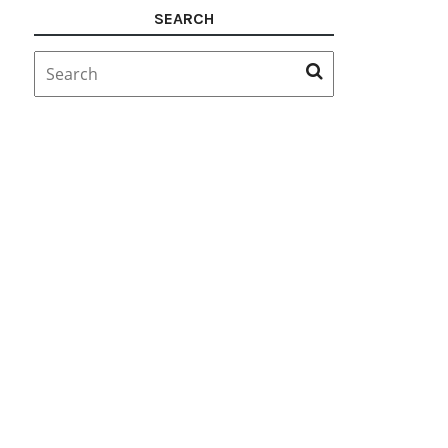
SEARCH