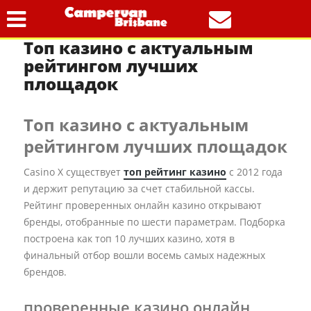
3000allz
Топ казино с актуальным
рейтингом лучших
площадок
Топ казино с актуальным
рейтингом лучших площадок
Casino X существует
топ рейтинг казино
с 2012 года
и держит репутацию за счет стабильной кассы.
Рейтинг проверенных онлайн казино открывают
бренды, отобранные по шести параметрам. Подборка
построена как топ 10 лучших казино, хотя в
финальный отбор вошли восемь самых надежных
брендов.
проверенные казино онлайн