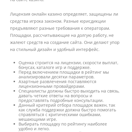
Лицензия онлайн казино определяет, защищены ли
средства игрока законом. Разные юрисдикции
предъявляют разные требования к операторам.
Площадки, рассчитывающие на долгую работу, не
жалеют средств на создание сайта. Они делают упор
на стильный дизайн и удобный интерфейс.
Оценка строится на лицензии, скорости выплат,
бонусах, каталоге игр и поддержке.
Перед включением площадки в рейтинг мы
анализировали десятки параметров.
Азартные развлечения поставляются
лицензионными провайдерами.
Специалисты должны быстро выходить на связь,
давать четкие ответы на вопросы и
предоставлять подробные консультации.
Данный критерий отбора площадок важен, так
как служба поддержки должна быстро помогать
справляться с критическими ошибками,
мешающими игре.
Выбирать площадку по рейтингу наиболее
удобно и легко.