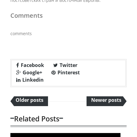
постсоветских стран и Восточной Европы.
Comments
comments
Facebook
Twitter
Google+
Pinterest
Linkedin
Older posts
Newer posts
Related Posts