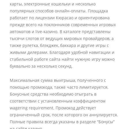
карты, электронные кошельки и несколько
популярных способов онлайн-оплаты. Площадка
работает по лицензии Кюрасао и ориентирована
прежде всего на поклонников современных игровых
автоматов и live-казино. В каталоге представлены
тысячи слотов от ведущих мировых провайдеров, а
также рулетка, блэкджек, баккара и другие игры с
живыми дилерами. Благодаря удобной навигации и
стабильной работе сайта найти нужную игру можно
буквально за несколько секунд.
Максимальная сумма выигрыша, полученного с
помощью промокода, также часто лимитируется.
Бонусные средства необходимо отыграть в
соответствии с установленным коэффициентом
wagering requirement. Промокод действует
ограниченный срок, после которого он аннулируется.
Полные правила всегда указаны в разделе “Бонусы”
на сайте казино.