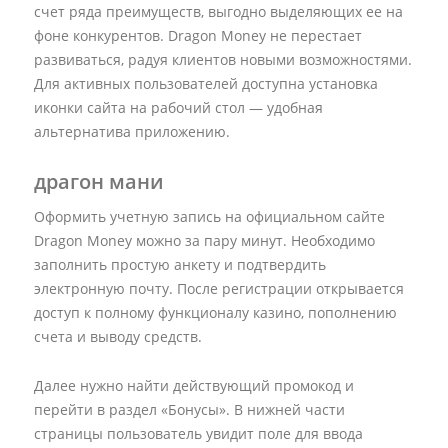
счет ряда преимуществ, выгодно выделяющих ее на
фоне конкурентов. Dragon Money не перестает
развиваться, радуя клиентов новыми возможностями.
Для активных пользователей доступна установка
иконки сайта на рабочий стол — удобная
альтернатива приложению.
драгон мани
Оформить учетную запись на официальном сайте
Dragon Money можно за пару минут. Необходимо
заполнить простую анкету и подтвердить
электронную почту. После регистрации открывается
доступ к полному функционалу казино, пополнению
счета и выводу средств.
Далее нужно найти действующий промокод и
перейти в раздел «Бонусы». В нижней части
страницы пользователь увидит поле для ввода