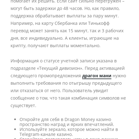
помогает их решить. Если сайт сильно перегружен –
могут быть задержки до 48 часов. Но, как правило,
поддержка обрабатывает выплаты за пару минут.
Например, на карту Сбербанка или Тинькофф
перевод может занять как 15 минут, так и 3 рабочих
дня, все индивидуально. А клиенты, играющие на
крипту, получают выплаты моментально.
Информация о статусе учетной записи указана в
подразделе «Текущий дивизион». Перед активацией
следующего промопредложения
драгон мани
нужно
выполнить требования по отыгрышу предыдущего
или отказаться от него. Пользователь увидит
сообщение о том, что такая комбинация символов не
существует.
Откройте для себя в Dragon Money казино
пространство наград и ярких впечатлений.
Используйте зеркало, которое можно найти в
Telegram-канале казино.