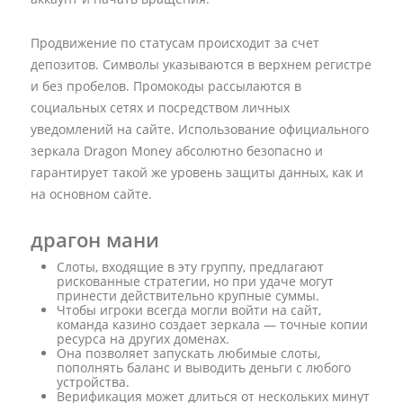
Продвижение по статусам происходит за счет
депозитов. Символы указываются в верхнем регистре
и без пробелов. Промокоды рассылаются в
социальных сетях и посредством личных
уведомлений на сайте. Использование официального
зеркала Dragon Money абсолютно безопасно и
гарантирует такой же уровень защиты данных, как и
на основном сайте.
драгон мани
Слоты, входящие в эту группу, предлагают
рискованные стратегии, но при удаче могут
принести действительно крупные суммы.
Чтобы игроки всегда могли войти на сайт,
команда казино создает зеркала — точные копии
ресурса на других доменах.
Она позволяет запускать любимые слоты,
пополнять баланс и выводить деньги с любого
устройства.
Верификация может длиться от нескольких минут