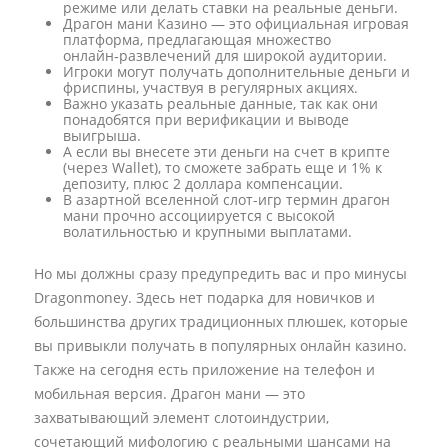
режиме или делать ставки на реальные деньги.
Драгон мани Казино — это официальная игровая
платформа, предлагающая множество
онлайн‑развлечений для широкой аудитории.
Игроки могут получать дополнительные деньги и
фриспины, участвуя в регулярных акциях.
Важно указать реальные данные, так как они
понадобятся при верификации и выводе
выигрыша.
А если вы внесете эти деньги на счет в крипте
(через Wallet), то сможете забрать еще и 1% к
депозиту, плюс 2 доллара компенсации.
В азартной вселенной слот-игр термин драгон
мани прочно ассоциируется с высокой
волатильностью и крупными выплатами.
Но мы должны сразу предупредить вас и про минусы
Dragonmoney. Здесь нет подарка для новичков и
большинства других традиционных плюшек, которые
вы привыкли получать в популярных онлайн казино.
Также на сегодня есть приложение на телефон и
мобильная версия. Драгон мани — это
захватывающий элемент слотоиндустрии,
сочетающий мифологию с реальными шансами на