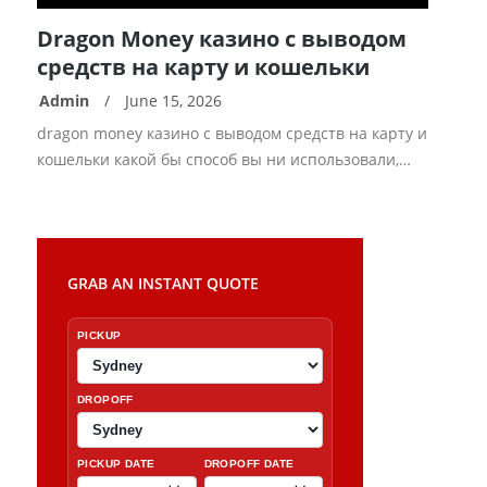
Dragon Money казино с выводом
средств на карту и кошельки
Admin
/
June 15, 2026
READ
dragon money казино с выводом средств на карту и
MORE
кошельки какой бы способ вы ни использовали,…
GRAB AN INSTANT QUOTE