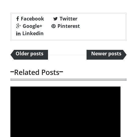
Facebook
Twitter
Google+
Pinterest
Linkedin
Older posts
Newer posts
Related Posts