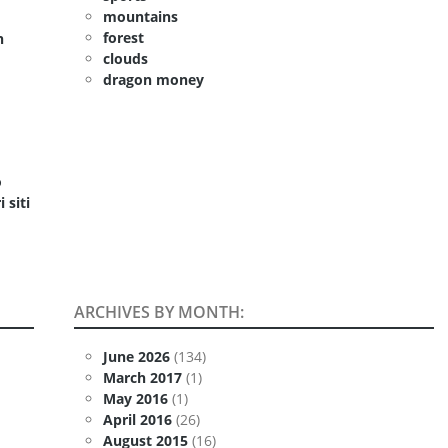
mountains
forest
n
clouds
dragon money
o
 siti
ARCHIVES BY MONTH:
June 2026
(134)
March 2017
(1)
May 2016
(1)
April 2016
(26)
August 2015
(16)