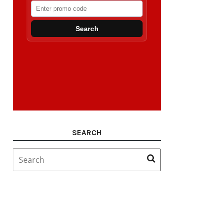
SEARCH