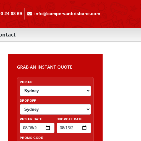
0 24 68 69
info@campervanbrisbane.com
ontact
GRAB AN INSTANT QUOTE