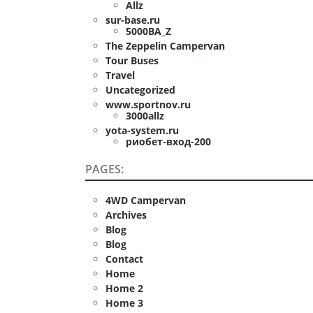
Allz
sur-base.ru
5000BA_Z
The Zeppelin Campervan
Tour Buses
Travel
Uncategorized
www.sportnov.ru
3000allz
yota-system.ru
риобет-вход-200
PAGES:
4WD Campervan
Archives
Blog
Blog
Contact
Home
Home 2
Home 3