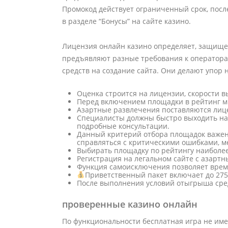
Промокод действует ограниченный срок, посл
в разделе “Бонусы” на сайте казино.
Лицензия онлайн казино определяет, защище
предъявляют разные требования к оператора
средств на создание сайта. Они делают упор
Оценка строится на лицензии, скорости вы
Перед включением площадки в рейтинг м
Азартные развлечения поставляются ли
Специалисты должны быстро выходить на 
подробные консультации.
Данный критерий отбора площадок важен,
справляться с критическими ошибками, 
Выбирать площадку по рейтингу наиболее 
Регистрация на легальном сайте с азарт
Функция самоисключения позволяет време
Приветственный пакет включает до 275
После выполнения условий отыгрыша сред
проверенные казино онлайн
По функциональности бесплатная игра не име