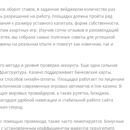
ок оборот ставок, в заданное вейджером количество раз
 разрешение на работу, площадка должна пройти ряд
вания к размеру уставного капитала, форме собственности,
пам азартных игр. Изучив сотни отзывов и рекомендаций
сетях, мы собрали самые полезные советы для успешной
ваны на реальном опыте и помогут как новичкам, так и
го метода и уровня проверки аккаунта. Еще одна сильная
фраструктура. Казино поддерживает банковские карты,
ых способов онлайн-оплаты. Площадка работает по лицензии
клонников современных игровых автоматов и live-казино. В
щих мировых провайдеров, а также рулетка, блэкджек,
лагодаря удобной навигации и стабильной работе сайта
ько секунд.
с помощью промокода, также часто лимитируется. Бонусные
и с установленным коэффициентом wagering requirement.