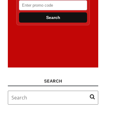
SEARCH