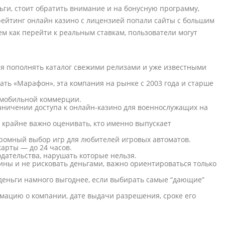
ньги, стоит обратить внимание и на бонусную программу,
рейтинг онлайн казино с лицензией попали сайты с большим
м как перейти к реальным ставкам, пользователи могут
я пополнять каталог свежими релизами и уже известными
ть «Марафон», эта компания на рынке с 2003 года и старше
 мобильной коммерции.
аничении доступа к онлайн-казино для военнослужащих на
 крайне важно оценивать, кто именно выпускает
громный выбор игр для любителей игровых автоматов.
карты — до 24 часов.
дательства, нарушать которые нельзя.
ны и не рисковать деньгами, важно ориентироваться только
деньги намного выгоднее, если выбирать самые “дающие”
мацию о компании, дате выдачи разрешения, сроке его