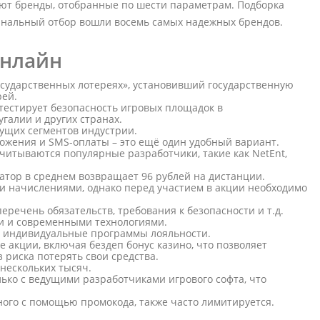
ют бренды, отобранные по шести параметрам. Подборка
 финальный отбор вошли восемь самых надежных брендов.
онлайн
государственных лотереях», установивший государственную
рей.
тестирует безопасность игровых площадок в
галии и других странах.
ущих сегментов индустрии.
жения и SMS-оплаты – это ещё один удобный вариант.
читываются популярные разработчики, такие как NetEnt,
ратор в среднем возвращает 96 рублей на дистанции.
 начислениями, однако перед участием в акции необходимо
речень обязательств, требования к безопасности и т.д.
и и современными технологиями.
я индивидуальные программы лояльности.
акции, включая бездеп бонус казино, что позволяет
 риска потерять свои средства.
 нескольких тысяч.
ько с ведущими разработчиками игрового софта, что
ого с помощью промокода, также часто лимитируется.