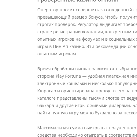
Оператор просит совершить за отведенный ср
превышающий размер бонуса. Чтобы получить
строгих проверок. Регулятор выдвигает требо
стране регистрации компании, конкретным ти
опытных игроков на форумах и в социальных 
игры в Пин Ап казино. Эти рекомендации осно
опытным игрокам.
Время обработки выплат зависит от выбранно
сторона Play Fortuna — удобная платежная ин
электронные кошельки и несколько популярн
Кюрасао и ориентирована прежде всего на по
каталоге представлены тысячи слотов от веду
баккара и другие игры с живыми дилерами. Б
найти нужную игру можно буквально за нескол
Максимальная сумма выигрыша, полученного 
средства необходимо отыграть в соответстви