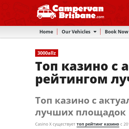
Home
Our Vehicles
Book Now
3000allz
Топ казино с
рейтингом л
Топ казино с акту
лучших площадок
Casino X существует
топ рейтинг казино
с 20