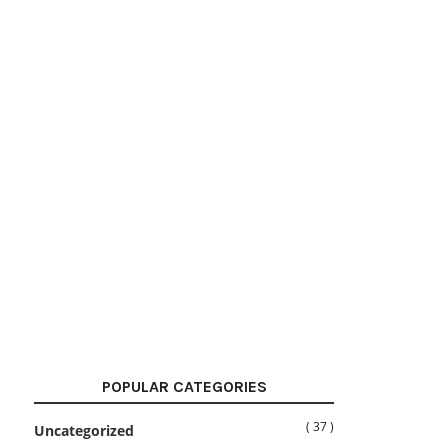
POPULAR CATEGORIES
( 37 )
Uncategorized