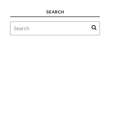
SEARCH