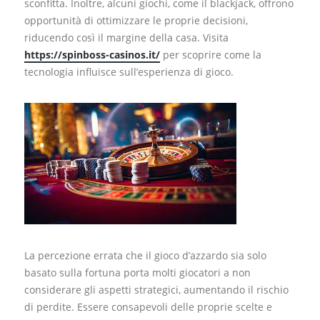
sconfitta. Inoltre, alcuni giochi, come il blackjack, offrono
opportunità di ottimizzare le proprie decisioni,
riducendo così il margine della casa. Visita
https://spinboss-casinos.it/
per scoprire come la
tecnologia influisce sull’esperienza di gioco.
La percezione errata che il gioco d’azzardo sia solo
basato sulla fortuna porta molti giocatori a non
considerare gli aspetti strategici, aumentando il rischio
di perdite. Essere consapevoli delle proprie scelte e