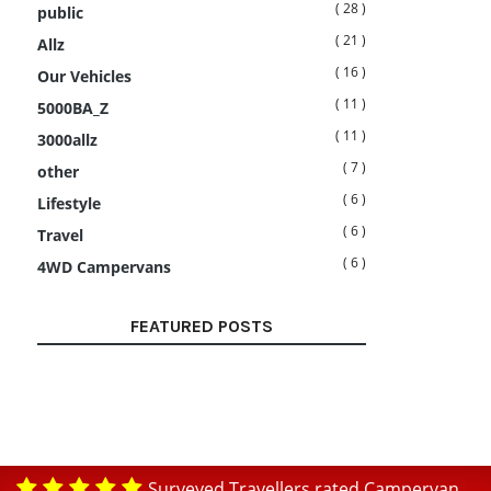
( 28 )
public
( 21 )
Allz
( 16 )
Our Vehicles
( 11 )
5000BA_Z
( 11 )
3000allz
( 7 )
other
( 6 )
Lifestyle
( 6 )
Travel
( 6 )
4WD Campervans
FEATURED POSTS
Surveyed Travellers rated Campervan