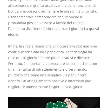
affascinare dai grafica accattivanti e dalle funzionalità
bonus, che possono aumentare le possibilità di vincita.
È fondamentale comprendere che, sebbene le
probabilità possano essere a favore del casinò,
l’elemento divertente è ciò che attrae i giocatori a questi
giochi.
Infine, la sfida e l’emozione di giocare alle slot machine
contribuiscono alla loro popolarità. La tecnologia ha
reso questi giochi sempre più interattivi e divertenti.
Pertanto, è importante approcciare le slot machine con
una mentalità di intrattenimento e divertimento,
piuttosto che come una semplice via per vincere
denaro. Un atteggiamento positivo e informato può
migliorare notevolmente l’esperienza di gioco.