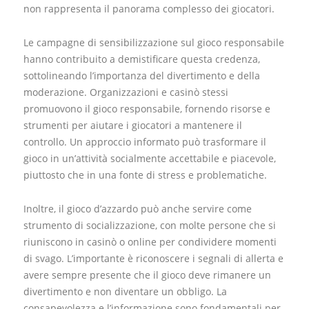
non rappresenta il panorama complesso dei giocatori.
Le campagne di sensibilizzazione sul gioco responsabile
hanno contribuito a demistificare questa credenza,
sottolineando l’importanza del divertimento e della
moderazione. Organizzazioni e casinò stessi
promuovono il gioco responsabile, fornendo risorse e
strumenti per aiutare i giocatori a mantenere il
controllo. Un approccio informato può trasformare il
gioco in un’attività socialmente accettabile e piacevole,
piuttosto che in una fonte di stress e problematiche.
Inoltre, il gioco d’azzardo può anche servire come
strumento di socializzazione, con molte persone che si
riuniscono in casinò o online per condividere momenti
di svago. L’importante è riconoscere i segnali di allerta e
avere sempre presente che il gioco deve rimanere un
divertimento e non diventare un obbligo. La
consapevolezza e l’informazione sono fondamentali per