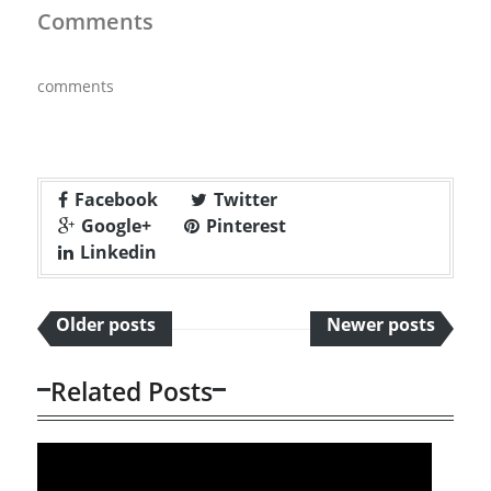
Comments
comments
Facebook
Twitter
Google+
Pinterest
Linkedin
Older posts
Newer posts
Related Posts