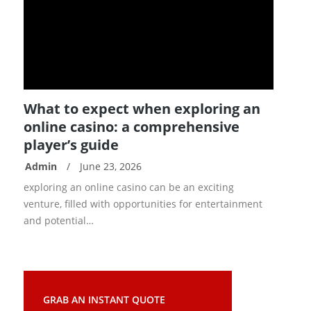
What to expect when exploring an
online casino: a comprehensive
player’s guide
Admin
/
June 23, 2026
READ
exploring an online casino can be an exciting
MORE
venture, filled with opportunities for entertainment
and potential…
GRAB AN INSTANT QUOTE