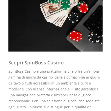
Scopri SpinBoss Casino
SpinBoss Casino è una piattaforma che offre un’ampia
gamma di giochi da casinò, dalle slot machine ai giochi
da tavolo, tutti accessibili in un ambiente sicuro e
moderno. Con licenza internazionale, il sito garantisce
una navigazione protetta e un’esperienza di gioco
responsabile. Con una selezione di giochi che soddisfa
ogni gusto, SpinBoss si distingue per la qualità del