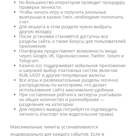
Но большинство операторов проводит процедуру
проверки личности.
Чтобы начать игру и получить реальные
выигрыши в казино 1win, необходимо пополнить
счет.
Для кешаута в этом разделе нужно выбрать
другую вкладку.
После установки становятся доступны все
разделы сайта, а также бонусы для пользователей
приложения.
Платформа предоставляет возможность входа
через Google, VK, Одноклассники, Twitter, Steam и
Telegram.
Казино Izzi поддерживает мобильное приложение
и широкий выбор платежных систем, включая
RUB, USDT и другие популярные валюты.
Все игры и развлекательные разделы логично
распределены по категориям, что делает
использование сайта максимально удобным.
При составлении рейтинга эксперты учитывали
их общее количество и разнообразие —
разделение на категории.
Для первого вывода потребуется подтвердить
личность (паспорт или водительские права).
Максимальные лимиты устанавливаются
индивидуально для каждого события. Если в