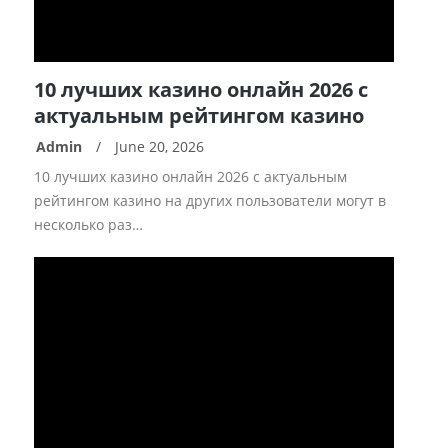
10 лучших казино онлайн 2026 с
актуальным рейтингом казино
Admin
/
June 20, 2026
READ
10 лучших казино онлайн 2026 с актуальным
MORE
рейтингом казино на других пользователи могут в
несколько раз…