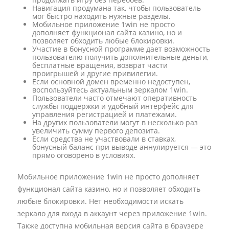
Навигация продумана так, чтобы пользователь
мог быстро находить нужные разделы.
Мобильное приложение 1win не просто
дополняет функционал сайта казино, но и
позволяет обходить любые блокировки.
Участие в бонусной программе дает возможность
пользователю получить дополнительные деньги,
бесплатные вращения, возврат части
проигрышей и другие привилегии.
Если основной домен временно недоступен,
воспользуйтесь актуальным зеркалом 1win.
Пользователи часто отмечают оперативность
службы поддержки и удобный интерфейс для
управления регистрацией и платежами.
На других пользователи могут в несколько раз
увеличить сумму первого депозита.
Если средства не участвовали в ставках,
бонусный баланс при выводе аннулируется — это
прямо оговорено в условиях.
Мобильное приложение 1win не просто дополняет
функционал сайта казино, но и позволяет обходить
любые блокировки. Нет необходимости искать
зеркало для входа в аккаунт через приложение 1win.
Также доступна мобильная версия сайта в браузере