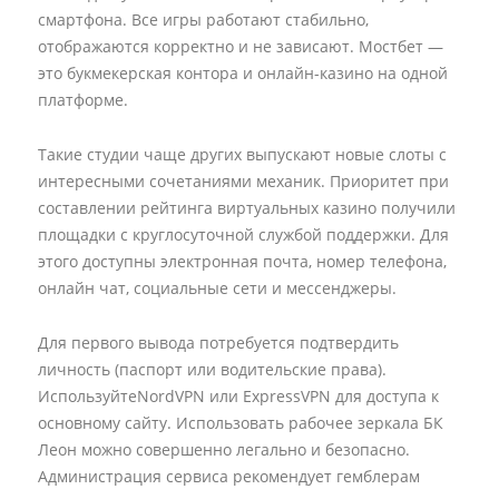
смартфона. Все игры работают стабильно,
отображаются корректно и не зависают. Мостбет —
это букмекерская контора и онлайн-казино на одной
платформе.
Такие студии чаще других выпускают новые слоты с
интересными сочетаниями механик. Приоритет при
составлении рейтинга виртуальных казино получили
площадки с круглосуточной службой поддержки. Для
этого доступны электронная почта, номер телефона,
онлайн чат, социальные сети и мессенджеры.
Для первого вывода потребуется подтвердить
личность (паспорт или водительские права).
ИспользуйтеNordVPN или ExpressVPN для доступа к
основному сайту. Использовать рабочее зеркала БК
Леон можно совершенно легально и безопасно.
Администрация сервиса рекомендует гемблерам