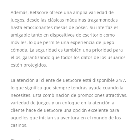
Además, BetScore ofrece una amplia variedad de
juegos, desde las clásicas máquinas tragamonedas
hasta emocionantes mesas de póker. Su interfaz es
amigable tanto en dispositivos de escritorio como
móviles, lo que permite una experiencia de juego
cómoda. La seguridad es también una prioridad para
ellos, garantizando que todos los datos de los usuarios
estén protegidos.
La atención al cliente de BetScore está disponible 24/7,
lo que significa que siempre tendrás ayuda cuando la
necesites. Esta combinación de promociones atractivas,
variedad de juegos y un enfoque en la atención al
cliente hace de BetScore una opción excelente para
aquellos que inician su aventura en el mundo de los
casinos.