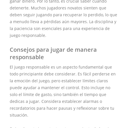
ganar dinero. Por lo tanto, es crucial saber cuándo
detenerte. Muchos jugadores novatos sienten que
deben seguir jugando para recuperar lo perdido, lo que
a menudo lleva a pérdidas aún mayores. La disciplina y
la paciencia son esenciales para una experiencia de
juego responsable.
Consejos para jugar de manera
responsable
El juego responsable es un aspecto fundamental que
todo principiante debe considerar. Es fácil perderse en
la emoción del juego, pero establecer límites claros
puede ayudar a mantener el control. Esto incluye no
solo el límite de gasto, sino también el tiempo que
dedicas a jugar. Considera establecer alarmas o
recordatorios para hacer pausas y reflexionar sobre tu
situación.