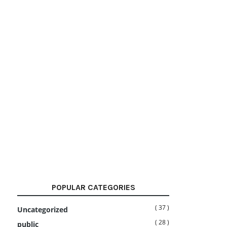
POPULAR CATEGORIES
( 37 )
Uncategorized
( 28 )
public