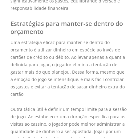
significativamente os gastos, equilibrando diversão e
responsabilidade financeira.
Estratégias para manter-se dentro do
orçamento
Uma estratégia eficaz para manter-se dentro do
orçamento é utilizar dinheiro em espécie ao invés de
cartões de crédito ou débito. Ao levar apenas a quantia
definida para jogar, o jogador elimina a tentação de
gastar mais do que planejou. Dessa forma, mesmo que
a emoção do jogo se intensifique, é mais fácil controlar
os gastos e evitar a tentação de sacar dinheiro extra do
cartão.
Outra tática útil é definir um tempo limite para a sessão
de jogo. Ao estabelecer uma duração específica para as
visitas ao cassino, o jogador pode melhor administrar a
quantidade de dinheiro a ser apostada. Jogar por um