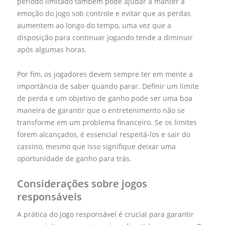
período limitado também pode ajudar a manter a
emoção do jogo sob controle e evitar que as perdas
aumentem ao longo do tempo, uma vez que a
disposição para continuar jogando tende a diminuir
após algumas horas.
Por fim, os jogadores devem sempre ter em mente a
importância de saber quando parar. Definir um limite
de perda e um objetivo de ganho pode ser uma boa
maneira de garantir que o entretenimento não se
transforme em um problema financeiro. Se os limites
forem alcançados, é essencial respeitá-los e sair do
cassino, mesmo que isso signifique deixar uma
oportunidade de ganho para trás.
Considerações sobre jogos
responsáveis
A prática do jogo responsável é crucial para garantir