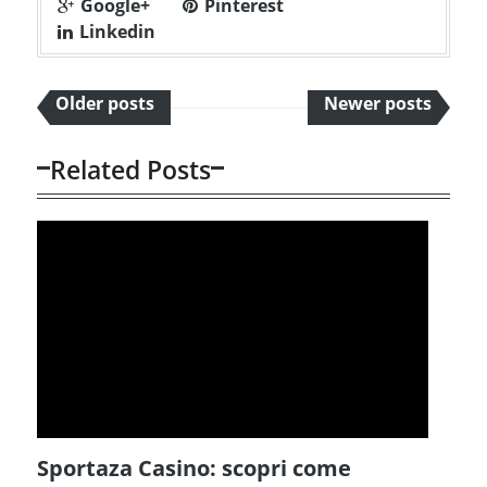
Google+
Pinterest
Linkedin
Older posts
Newer posts
Related Posts
Sportaza Casino: scopri come