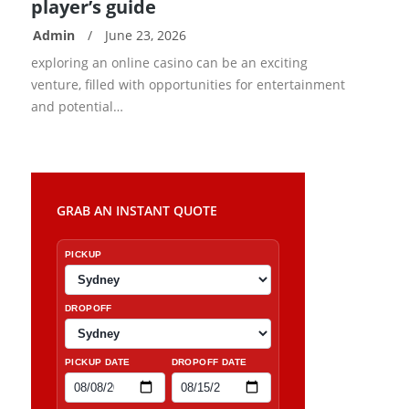
player’s guide
Admin
/
June 23, 2026
READ
exploring an online casino can be an exciting
MORE
venture, filled with opportunities for entertainment
and potential…
GRAB AN INSTANT QUOTE