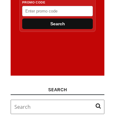
SEARCH