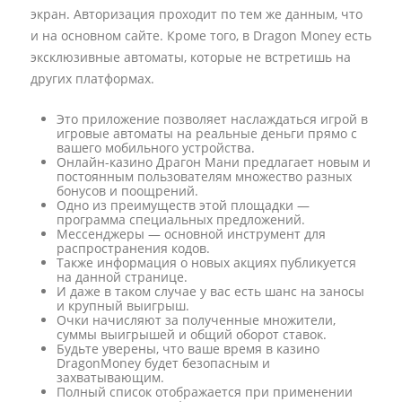
экран. Авторизация проходит по тем же данным, что
и на основном сайте. Кроме того, в Dragon Money есть
эксклюзивные автоматы, которые не встретишь на
других платформах.
Это приложение позволяет наслаждаться игрой в
игровые автоматы на реальные деньги прямо с
вашего мобильного устройства.
Онлайн-казино Драгон Мани предлагает новым и
постоянным пользователям множество разных
бонусов и поощрений.
Одно из преимуществ этой площадки —
программа специальных предложений.
Мессенджеры — основной инструмент для
распространения кодов.
Также информация о новых акциях публикуется
на данной странице.
И даже в таком случае у вас есть шанс на заносы
и крупный выигрыш.
Очки начисляют за полученные множители,
суммы выигрышей и общий оборот ставок.
Будьте уверены, что ваше время в казино
DragonMoney будет безопасным и
захватывающим.
Полный список отображается при применении