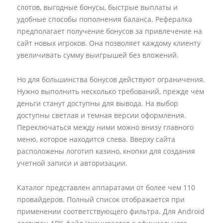
слотов, выгодные бонусы, быстрые выплаты и
удобные способы пополнения баланса. Рефералка
предполагает получение бонусов за привлечение на
сайт новых игроков. Она позволяет каждому клиенту
увеличивать сумму выигрышей без вложений.
Но для большинства бонусов действуют ограничения.
Нужно выполнить несколько требований, прежде чем
деньги станут доступны для вывода. На выбор
доступны светлая и темная версии оформления.
Переключаться между ними можно внизу главного
меню, которое находится слева. Вверху сайта
расположены логотип казино, кнопки для создания
учетной записи и авторизации.
Каталог представлен аппаратами от более чем 110
провайдеров. Полный список отображается при
применении соответствующего фильтра. Для Android