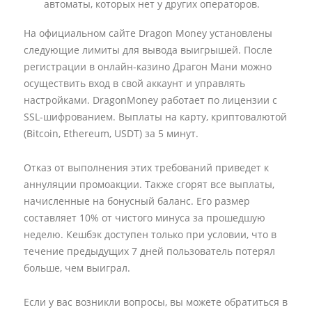
автоматы, которых нет у других операторов.
На официальном сайте Dragon Money установлены
следующие лимиты для вывода выигрышей. После
регистрации в онлайн-казино Драгон Мани можно
осуществить вход в свой аккаунт и управлять
настройками. DragonMoney работает по лицензии с
SSL-шифрованием. Выплаты на карту, криптовалютой
(Bitcoin, Ethereum, USDT) за 5 минут.
Отказ от выполнения этих требований приведет к
аннуляции промоакции. Также сгорят все выплаты,
начисленные на бонусный баланс. Его размер
составляет 10% от чистого минуса за прошедшую
неделю. Кешбэк доступен только при условии, что в
течение предыдущих 7 дней пользователь потерял
больше, чем выиграл.
Если у вас возникли вопросы, вы можете обратиться в