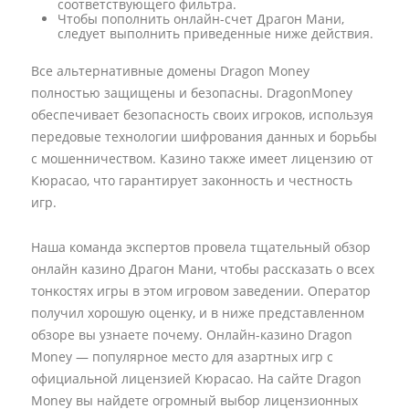
соответствующего фильтра.
Чтобы пополнить онлайн-счет Драгон Мани,
следует выполнить приведенные ниже действия.
Все альтернативные домены Dragon Money
полностью защищены и безопасны. DragonMoney
обеспечивает безопасность своих игроков, используя
передовые технологии шифрования данных и борьбы
с мошенничеством. Казино также имеет лицензию от
Кюрасао, что гарантирует законность и честность
игр.
Наша команда экспертов провела тщательный обзор
онлайн казино Драгон Мани, чтобы рассказать о всех
тонкостях игры в этом игровом заведении. Оператор
получил хорошую оценку, и в ниже представленном
обзоре вы узнаете почему. Онлайн-казино Dragon
Money — популярное место для азартных игр с
официальной лицензией Кюрасао. На сайте Dragon
Money вы найдете огромный выбор лицензионных