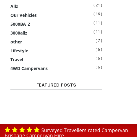
( 21 )
Allz
( 16 )
Our Vehicles
( 11 )
5000BA_Z
( 11 )
3000allz
( 7 )
other
( 6 )
Lifestyle
( 6 )
Travel
( 6 )
4WD Campervans
FEATURED POSTS
Surveyed Travellers rated Campervan
Brisbane Campervan Hire