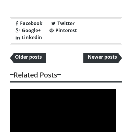
Facebook
Twitter
Google+
Pinterest
Linkedin
Older posts
Newer posts
Related Posts