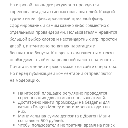
На игровой площадке регулярно проводятся
соревнования для активных пользователей. Каждый
турнир имеет фиксированный призовой фонд,
сформированный самим казино либо совместно с
отдельными провайдерами. Пользователям нравится
большой выбор слотов и нестандартных игр, простой
дизайн, интуитивно понятная навигация и
бесплатные бонусы. К недостаткам клиенты относят
необходимость обмена реальной валюты на монеты.
Почитать мнения игроков можно на сайте оператора.
Но перед публикацией комментарии отправляются
на модерацию.
На игровой площадке регулярно проводятся
соревнования для активных пользователей.
Достаточно найти промокоды на бездепы для
казино Dragon Money и активировать один из
них.
Минимальная сумма депозита в Драгон Мани
составляет 500 рублей.
Чтобы пользователи не тратили время на поиск