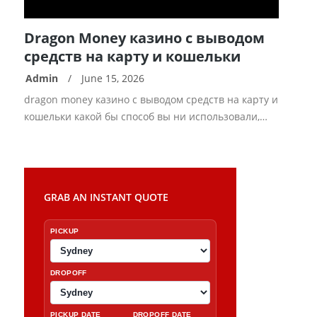
Dragon Money казино с выводом
средств на карту и кошельки
Admin
/
June 15, 2026
READ
dragon money казино с выводом средств на карту и
MORE
кошельки какой бы способ вы ни использовали,…
GRAB AN INSTANT QUOTE