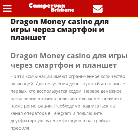
5000BA_Z
Dragon Money casino для
игры через смартфон и
планшет
Dragon Money casino для игры
через смартфон и планшет
Но эти комбинации имеют ограниченное количество
активаций. Для получения денег нужно быть в числе
первых, кто воспользуется кодом. Первое денежное
начисление в казино пользователь может получить
после регистрации. Необходимо подписаться на
канал оператора в Telegram и подключить
двухфакторную аутентификацию в настройках
профиля.