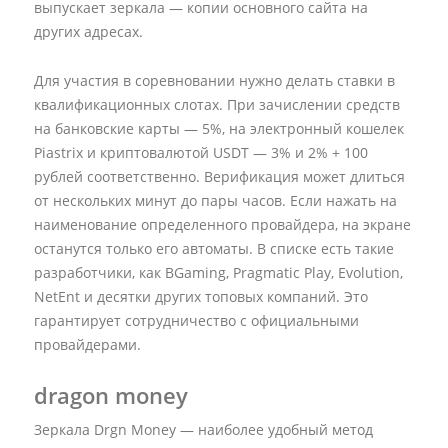
выпускает зеркала — копии основного сайта на
других адресах.
Для участия в соревновании нужно делать ставки в
квалификационных слотах. При зачислении средств
на банковские карты — 5%, на электронный кошелек
Piastrix и криптовалютой USDT — 3% и 2% + 100
рублей соответственно. Верификация может длиться
от нескольких минут до пары часов. Если нажать на
наименование определенного провайдера, на экране
останутся только его автоматы. В списке есть такие
разработчики, как BGaming, Pragmatic Play, Evolution,
NetEnt и десятки других топовых компаний. Это
гарантирует сотрудничество с официальными
провайдерами.
dragon money
Зеркала Drgn Money — наиболее удобный метод