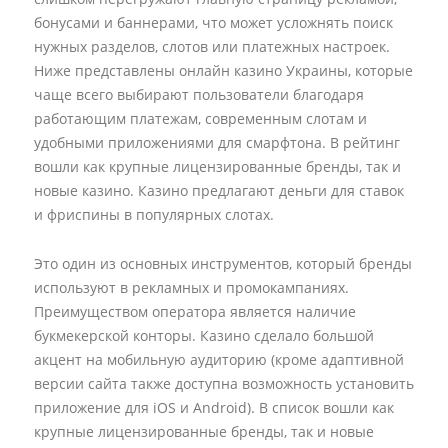
бонусами и баннерами, что может усложнять поиск
нужных разделов, слотов или платежных настроек.
Ниже представлены онлайн казино Украины, которые
чаще всего выбирают пользователи благодаря
работающим платежам, современным слотам и
удобными приложениями для смарфтона. В рейтинг
вошли как крупные лицензированные бренды, так и
новые казино. Казино предлагают деньги для ставок
и фриспины в популярных слотах.
Это один из основных инструментов, который бренды
используют в рекламных и промокампаниях.
Преимуществом оператора является наличие
букмекерской конторы. Казино сделало большой
акцент на мобильную аудиторию (кроме адаптивной
версии сайта также доступна возможность установить
приложение для iOS и Android). В список вошли как
крупные лицензированные бренды, так и новые