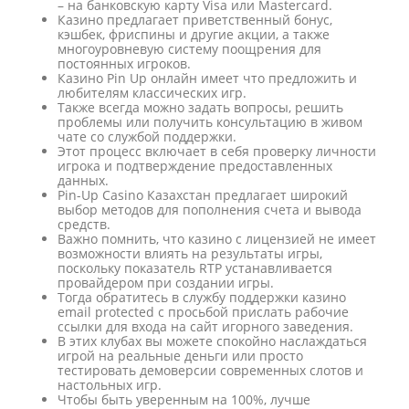
– на банковскую карту Visa или Mastercard.
Казино предлагает приветственный бонус,
кэшбек, фриспины и другие акции, а также
многоуровневую систему поощрения для
постоянных игроков.
Казино Pin Up онлайн имеет что предложить и
любителям классических игр.
Также всегда можно задать вопросы, решить
проблемы или получить консультацию в живом
чате со службой поддержки.
Этот процесс включает в себя проверку личности
игрока и подтверждение предоставленных
данных.
Pin-Up Casino Казахстан предлагает широкий
выбор методов для пополнения счета и вывода
средств.
Важно помнить, что казино с лицензией не имеет
возможности влиять на результаты игры,
поскольку показатель RTP устанавливается
провайдером при создании игры.
Тогда обратитесь в службу поддержки казино
email protected с просьбой прислать рабочие
ссылки для входа на сайт игорного заведения.
В этих клубах вы можете спокойно наслаждаться
игрой на реальные деньги или просто
тестировать демоверсии современных слотов и
настольных игр.
Чтобы быть уверенным на 100%, лучше