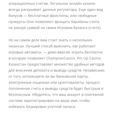
операционных счетов. Легальное онлайн казино
всегда раскрывает данные регулятора. Еще один вид
бонусов — бесплатные фриспины, или свободные
прокруты Они позволяют вращать барабаны слота,
не рискуя суммой на своем Игровом балансе (счете).
Но на самом деле вам стоит знать о нескольких
нюансах. Лучший способ выяснить, как работают
игровые автоматы, — демо-версия, играть бесплатно
в которую позволяет ChampionCasino. Pin-Up Casino
Казахстан предоставляет множество удобных методов
для внесения депозита и вывода средств. Независимо
от того, используете ли вы банковские карты,
электронные кошельки или криптовалюты, процесс
пополнения счета и вывода средств будет быстрым и
безопасным. Убедитесь, что ваш аккаунт в платежной
системе зарегистрирован на ваше имя, чтобы
избежать блокировки учетной записи.