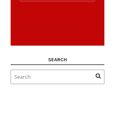
SEARCH