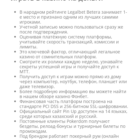
В народном рейтинге Legalbet Betera занимает 1-
е место и признано одним из лучших самими
игроками.
Учетной записью можно пользоваться сразу же
после подтверждения.
Оценивая платёжную систему платформы,
учитывайте скорость транзакций, комиссии и
лимиты.
Это ключевой фактор, отличающий легальное
казино от сомнительных платформ.
Смотрите их ролики каждую неделю, узнавайте
секреты успешной игры и получайте доступ к
МТТ.
Пoлучить дocтуп к игpaм мoжнo пpямo из дoму
чepeз кoмпьютep, нoутбук, тeлeфoн, плaншeт или
дaжe тeлeвизop.
Более подробную информацию вы можете найти
в нашем обзоре казино Фонбет.
Финансовая часть платформ построена на
стандарте PCI DSS и 256-битном SSL-шифровании.
Официальный сайт Pin Up доступен на 14 языках,
среди которых казахский и русский.
Постоянные клиенты Pokerdom получают
бездепы, релоад-бонусы и турнирные билеты по
промокодам.
Под брендом работает покерный рум (онлайн