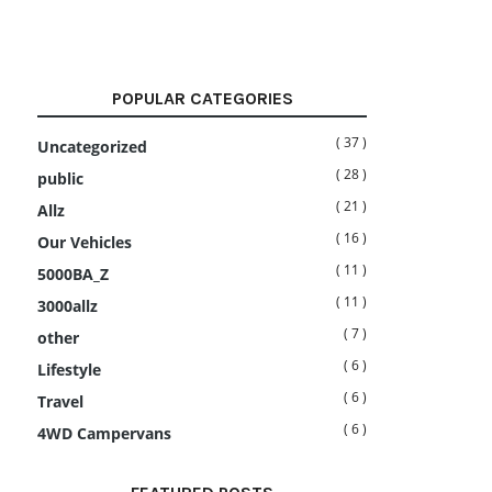
POPULAR CATEGORIES
( 37 )
Uncategorized
( 28 )
public
( 21 )
Allz
( 16 )
Our Vehicles
( 11 )
5000BA_Z
( 11 )
3000allz
( 7 )
other
( 6 )
Lifestyle
( 6 )
Travel
( 6 )
4WD Campervans