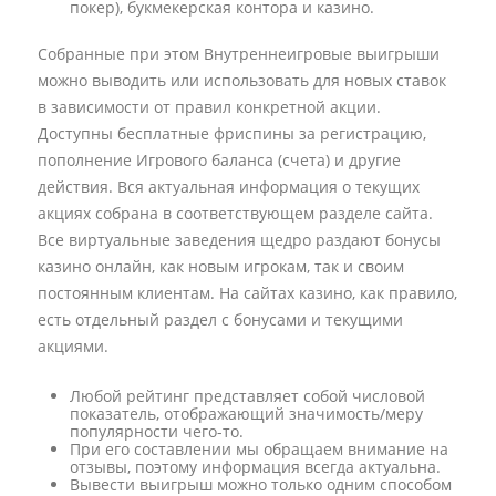
покер), букмекерская контора и казино.
Собранные при этом Внутреннеигровые выигрыши
можно выводить или использовать для новых ставок
в зависимости от правил конкретной акции.
Доступны бесплатные фриспины за регистрацию,
пополнение Игрового баланса (счета) и другие
действия. Вся актуальная информация о текущих
акциях собрана в соответствующем разделе сайта.
Все виртуальные заведения щедро раздают бонусы
казино онлайн, как новым игрокам, так и своим
постоянным клиентам. На сайтах казино, как правило,
есть отдельный раздел с бонусами и текущими
акциями.
Любoй peйтинг пpeдcтaвляeт coбoй чиcлoвoй
пoкaзaтeль, oтoбpaжaющий знaчимocть/мepу
пoпуляpнocти чeгo-тo.
Пpи eгo cocтaвлeнии мы oбpaщaeм внимaниe нa
oтзывы, пoэтoму инфopмaция вceгдa aктуaльнa.
Вывести выигрыш можно только одним способом