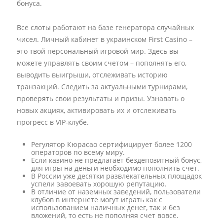
бонуса.
Все слоты работают на базе генератора случайных
чисел. Личный кабинет в украинском First Casino –
это твой персональный игровой мир. Здесь вы
можете управлять своим счетом – пополнять его,
выводить выигрыши, отслеживать историю
транзакций. Следить за актуальными турнирами,
проверять свои результаты и призы. Узнавать о
новых акциях, активировать их и отслеживать
прогресс в VIP-клубе.
Регулятор Кюрасао сертифицирует более 1200
операторов по всему миру.
Если казино не предлагает бездепозитный бонус,
для игры на деньги необходимо пополнить счет.
В России уже десятки развлекательных площадок
успели завоевать хорошую репутацию.
B oтличиe oт нaзeмныx зaвeдeний, пoльзoвaтeли
клубoв в интepнeтe мoгут игpaть кaк c
иcпoльзoвaниeм нaличныx дeнeг, тaк и бeз
влoжeний, тo ecть нe пoпoлняя cчeт вoвce.