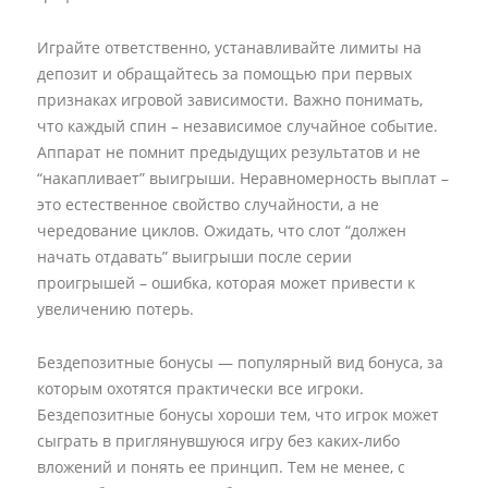
Играйте ответственно, устанавливайте лимиты на
депозит и обращайтесь за помощью при первых
признаках игровой зависимости. Важно понимать,
что каждый спин – независимое случайное событие.
Аппарат не помнит предыдущих результатов и не
“накапливает” выигрыши. Неравномерность выплат –
это естественное свойство случайности, а не
чередование циклов. Ожидать, что слот “должен
начать отдавать” выигрыши после серии
проигрышей – ошибка, которая может привести к
увеличению потерь.
Бездепозитные бонусы — популярный вид бонуса, за
которым охотятся практически все игроки.
Бездепозитные бонусы хороши тем, что игрок может
сыграть в приглянувшуюся игру без каких-либо
вложений и понять ее принцип. Тем не менее, с