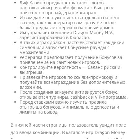
Биф Казино предлагает каталог слотов,
настольных игр и лайв-формата с быстрым
поиском по провайдерам и жанрам.
И вам даже не нужно искать отдельно на него
ссылку, так как оператор вам сразу же после
блока предлагает перейти на новый домен.
Им управляет компания Dragon Money N.V.,
зарегистрированная в Кюрасао.
В таких играх дракон часто выступает как дикий
символ или запускает бонусные раунды с
множителями.
Рефералка предполагает получение бонусов за
привлечение на сайт новых игроков.
Контролируйте вероятность — баланс риска и
выигрыша.
Привлекайте игроков по ссылке/промокоду и
получайте вознаграждение без дополнительных
вложений.
После создания аккаунта активируется бонус,
открываются турниры, cashback и VIP-программа.
Перед ставками важно изучить правила
отыгрыша бонусов, минимальные депозиты и
лимиты на вывод.
В нижней части страницы пользователь увидит поле
для ввода комбинации. В каталоге игр Dragon Money