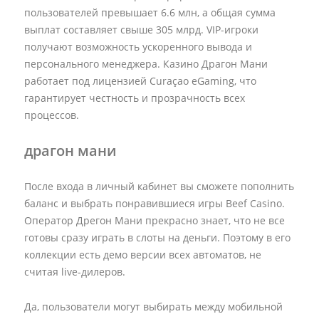
пользователей превышает 6.6 млн, а общая сумма
выплат составляет свыше 305 млрд. VIP-игроки
получают возможность ускоренного вывода и
персонального менеджера. Казино Драгон Мани
работает под лицензией Curaçao eGaming, что
гарантирует честность и прозрачность всех
процессов.
драгон мани
После входа в личный кабинет вы сможете пополнить
баланс и выбрать понравившиеся игры Beef Casino.
Оператор Дрегон Мани прекрасно знает, что не все
готовы сразу играть в слоты на деньги. Поэтому в его
коллекции есть демо версии всех автоматов, не
считая live-дилеров.
Да, пользователи могут выбирать между мобильной