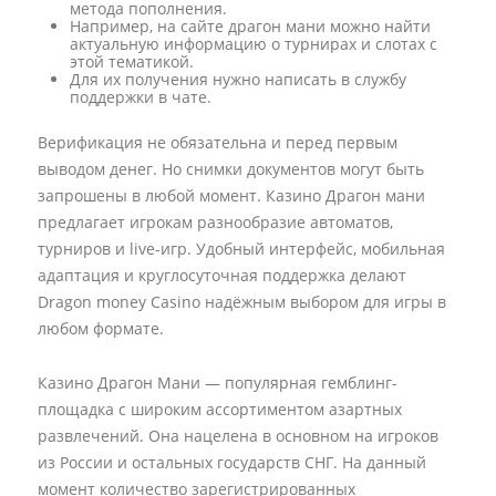
метода пополнения.
Например, на сайте драгон мани можно найти
актуальную информацию о турнирах и слотах с
этой тематикой.
Для их получения нужно написать в службу
поддержки в чате.
Верификация не обязательна и перед первым
выводом денег. Но снимки документов могут быть
запрошены в любой момент. Казино Драгон мани
предлагает игрокам разнообразие автоматов,
турниров и live-игр. Удобный интерфейс, мобильная
адаптация и круглосуточная поддержка делают
Dragon money Casino надёжным выбором для игры в
любом формате.
Казино Драгон Мани — популярная гемблинг-
площадка с широким ассортиментом азартных
развлечений. Она нацелена в основном на игроков
из России и остальных государств СНГ. На данный
момент количество зарегистрированных