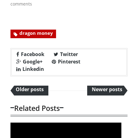
comments
dragon money
Facebook
Twitter
Google+
Pinterest
Linkedin
Older posts
Newer posts
Related Posts