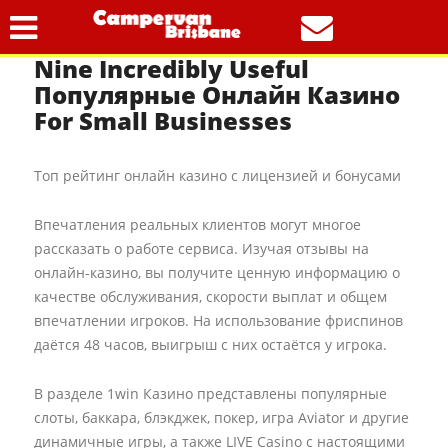
general
Nine Incredibly Useful
Популярные Онлайн Казино
For Small Businesses
Топ рейтинг онлайн казино с лицензией и бонусами
Впечатления реальных клиентов могут многое
рассказать о работе сервиса. Изучая отзывы на
онлайн-казино, вы получите ценную информацию о
качестве обслуживания, скорости выплат и общем
впечатлении игроков. На использование фриспинов
даётся 48 часов, выигрыш с них остаётся у игрока.
В разделе 1win Казино представлены популярные
слоты, баккара, блэкджек, покер, игра Aviator и другие
динамичные игры, а также LIVE Casino с настоящими