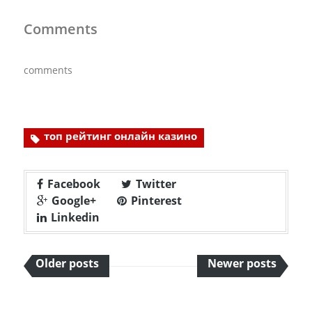
Comments
comments
топ рейтинг онлайн казино
Facebook
Twitter
Google+
Pinterest
Linkedin
Older posts
Newer posts