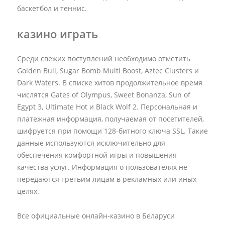
баскетбол и теннис.
казино играть
Среди свежих поступлений необходимо отметить
Golden Bull, Sugar Bomb Multi Boost, Aztec Clusters и
Dark Waters. В списке хитов продолжительное время
числятся Gates of Olympus, Sweet Bonanza, Sun of
Egypt 3, Ultimate Hot и Black Wolf 2. Персональная и
платежная информация, получаемая от посетителей,
шифруется при помощи 128-битного ключа SSL. Такие
данные используются исключительно для
обеспечения комфортной игры и повышения
качества услуг. Информация о пользователях не
передаются третьим лицам в рекламных или иных
целях.
Все официальные онлайн-казино в Беларуси