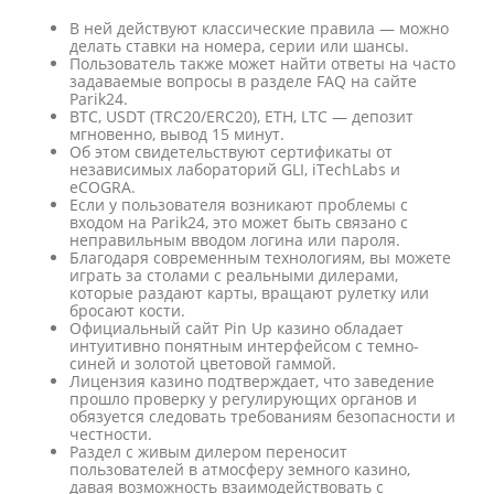
В ней действуют классические правила — можно
делать ставки на номера, серии или шансы.
Пользователь также может найти ответы на часто
задаваемые вопросы в разделе FAQ на сайте
Parik24.
BTC, USDT (TRC20/ERC20), ETH, LTC — депозит
мгновенно, вывод 15 минут.
Об этом свидетельствуют сертификаты от
независимых лабораторий GLI, iTechLabs и
eCOGRA.
Если у пользователя возникают проблемы с
входом на Parik24, это может быть связано с
неправильным вводом логина или пароля.
Благодаря современным технологиям, вы можете
играть за столами с реальными дилерами,
которые раздают карты, вращают рулетку или
бросают кости.
Официальный сайт Pin Up казино обладает
интуитивно понятным интерфейсом с темно-
синей и золотой цветовой гаммой.
Лицензия казино подтверждает, что заведение
прошло проверку у регулирующих органов и
обязуется следовать требованиям безопасности и
честности.
Раздел с живым дилером переносит
пользователей в атмосферу земного казино,
давая возможность взаимодействовать с