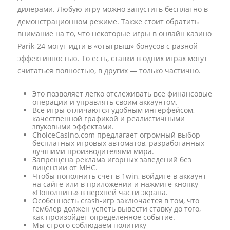
дилерами. Любую игру можно запустить бесплатно в
демонстрационном режиме. Также стоит обратить
внимание на то, что некоторые игры в онлайн казино
Parik-24 могут идти в «отыгрыш» бонусов с разной
эффективностью. То есть, ставки в одних играх могут
считаться полностью, в других — только частично.
Это позволяет легко отслеживать все финансовые
операции и управлять своим аккаунтом.
Все игры отличаются удобным интерфейсом,
качественной графикой и реалистичными
звуковыми эффектами.
ChoiceCasino.com предлагает огромный выбор
бесплатных игровых автоматов, разработанных
лучшими производителями мира.
Запрещена реклама игорных заведений без
лицензии от МНС.
Чтобы пополнить счет в 1win, войдите в аккаунт
на сайте или в приложении и нажмите кнопку
«Пополнить» в верхней части экрана.
Особенность crash-игр заключается в том, что
гемблер должен успеть вывести ставку до того,
как произойдет определенное событие.
Мы строго соблюдаем политику