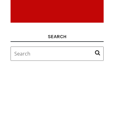
SEARCH