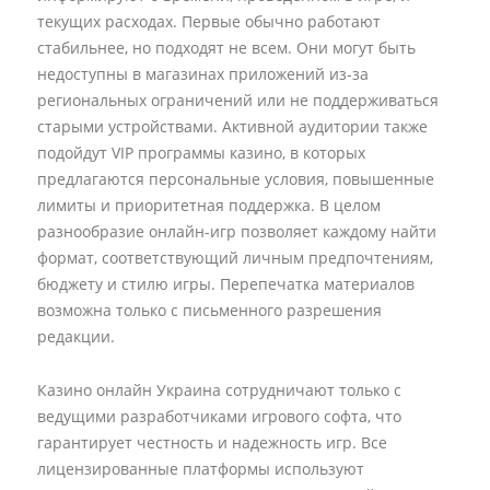
текущих расходах. Первые обычно работают
стабильнее, но подходят не всем. Они могут быть
недоступны в магазинах приложений из-за
региональных ограничений или не поддерживаться
старыми устройствами. Активной аудитории также
подойдут VIP программы казино, в которых
предлагаются персональные условия, повышенные
лимиты и приоритетная поддержка. В целом
разнообразие онлайн-игр позволяет каждому найти
формат, соответствующий личным предпочтениям,
бюджету и стилю игры. Перепечатка материалов
возможна только с письменного разрешения
редакции.
Казино онлайн Украина сотрудничают только с
ведущими разработчиками игрового софта, что
гарантирует честность и надежность игр. Все
лицензированные платформы используют