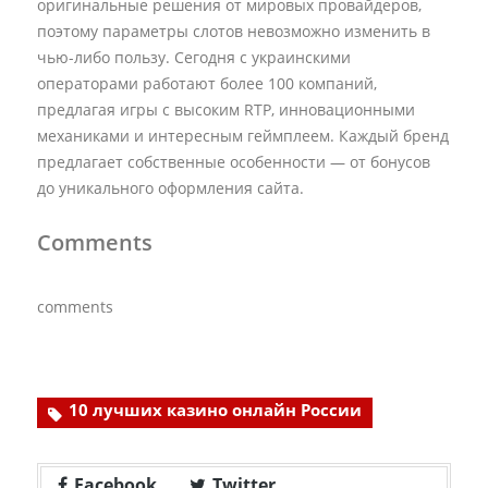
оригинальные решения от мировых провайдеров,
поэтому параметры слотов невозможно изменить в
чью-либо пользу. Сегодня с украинскими
операторами работают более 100 компаний,
предлагая игры с высоким RTP, инновационными
механиками и интересным геймплеем. Каждый бренд
предлагает собственные особенности — от бонусов
до уникального оформления сайта.
Comments
comments
10 лучших казино онлайн России
Facebook
Twitter