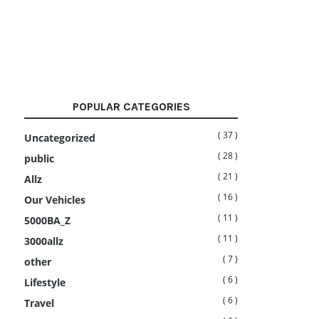
POPULAR CATEGORIES
( 37 )
Uncategorized
( 28 )
public
( 21 )
Allz
( 16 )
Our Vehicles
( 11 )
5000BA_Z
( 11 )
3000allz
( 7 )
other
( 6 )
Lifestyle
( 6 )
Travel