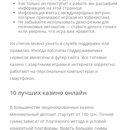
Как только он приступит к работе, мы расширим
информацию на этой странице.
Информация взята с международных витрин,
которые принимают игроков из Узбекистана.
Не забывайте использовать демо-режим для
незнакомых автоматов — ставьте деньги только
если уверены, что игра вам нравится.
Их список можно узнать в службе поддержки или
правилах. Иногда логотипы поддерживаемых
сервисов вынесены в футер сайта. Все топовые
казино с азартными играми в интернете корректно
работают на персональных компьютерах и
смартфонах.
10 лучших казино онлайн
В большинстве лицензированных казино
минимальный депозит стартует от 100 грн. Точная
сумма зависит от платежного метода и условий
конкретной платформы. Видеть большие суммы