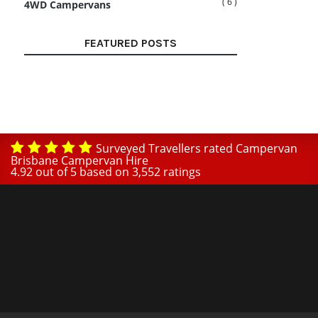
( 6 )
4WD Campervans
FEATURED POSTS
Surveyed Travellers rated Campervan
Brisbane Campervan Hire
4.92
out of
5
based on
3,552
ratings