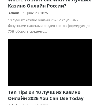
Казино Онлайн России?
Admin
/
June 23, 2026
READ
10 лучших казино онлайн 2026 с крупными
MORE
бонусными пакетами раздел слотов формирует до
70% оборота среднего…
Ten Tips on 10 Лучших Казино
Онлайн 2026 You Can Use Today