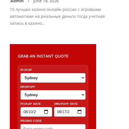
Admin
/
June 18, 2026
READ
10 лучших казино онлайн россии с игровыми
MORE
автоматами на реальные деньги тогда учетная
запись в казино…
GRAB AN INSTANT QUOTE