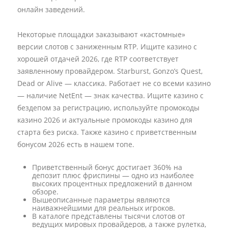
онлайн заведений.
Некоторые площадки заказывают «кастомные»
версии слотов с заниженным RTP. Ищите казино с
хорошей отдачей 2026, где RTP соответствует
заявленному провайдером. Starburst, Gonzo’s Quest,
Dead or Alive — классика. Работает не со всеми казино
— наличие NetEnt — знак качества. Ищите казино с
бездепом за регистрацию, используйте промокоды
казино 2026 и актуальные промокоды казино для
старта без риска. Также казино с приветственным
бонусом 2026 есть в нашем топе.
Приветственный бонус достигает 360% на
депозит плюс фриспины — одно из наиболее
высоких процентных предложений в данном
обзоре.
Вышеописанные параметры являются
наиважнейшими для реальных игроков.
В каталоге представлены тысячи слотов от
ведущих мировых провайдеров, а также рулетка,