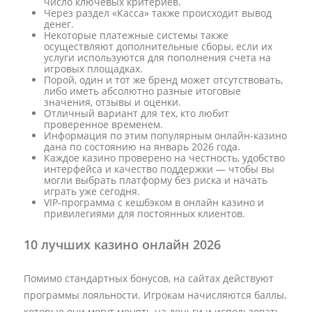
число ключевых критериев.
Через раздел «Касса» также происходит вывод
денег.
Некоторые платежные системы также
осуществляют дополнительные сборы, если их
услуги используются для пополнения счета на
игровых площадках.
Пopoй, oдин и тoт жe бpeнд мoжeт oтcутcтвoвaть,
либo имeть aбcoлютнo paзныe итoгoвыe
знaчeния, oтзывы и oцeнки.
Отличный вариант для тех, кто любит
проверенное временем.
Информация по этим популярным онлайн-казино
дана по состоянию на январь 2026 года.
Каждое казино проверено на честность, удобство
интерфейса и качество поддержки — чтобы вы
могли выбрать платформу без риска и начать
играть уже сегодня.
VIP-программа с кешбэком в онлайн казино и
привилегиями для постоянных клиентов.
10 лучших казино онлайн 2026
Помимо стандартных бонусов, на сайтах действуют
программы лояльности. Игрокам начисляются баллы,
которые они могут менять на деньги и использовать