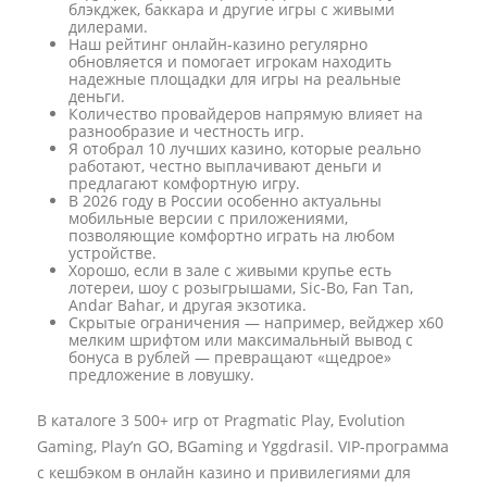
блэкджек, баккара и другие игры с живыми
дилерами.
Наш рейтинг онлайн-казино регулярно
обновляется и помогает игрокам находить
надежные площадки для игры на реальные
деньги.
Количество провайдеров напрямую влияет на
разнообразие и честность игр.
Я отобрал 10 лучших казино, которые реально
работают, честно выплачивают деньги и
предлагают комфортную игру.
В 2026 году в России особенно актуальны
мобильные версии с приложениями,
позволяющие комфортно играть на любом
устройстве.
Хорошо, если в зале с живыми крупье есть
лотереи, шоу с розыгрышами, Sic-Bo, Fan Tan,
Andar Bahar, и другая экзотика.
Скрытые ограничения — например, вейджер x60
мелким шрифтом или максимальный вывод с
бонуса в рублей — превращают «щедрое»
предложение в ловушку.
В каталоге 3 500+ игр от Pragmatic Play, Evolution
Gaming, Play’n GO, BGaming и Yggdrasil. VIP-программа
с кешбэком в онлайн казино и привилегиями для