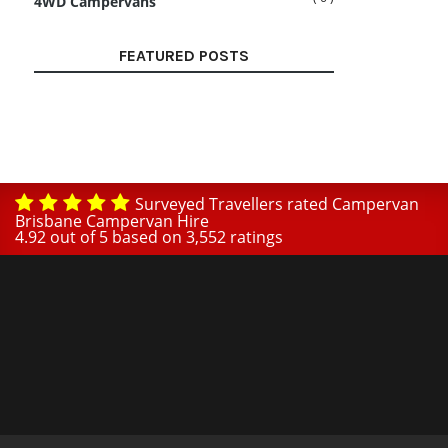
4WD Campervans
FEATURED POSTS
Surveyed Travellers rated Campervan
Brisbane Campervan Hire
4.92
out of
5
based on
3,552
ratings