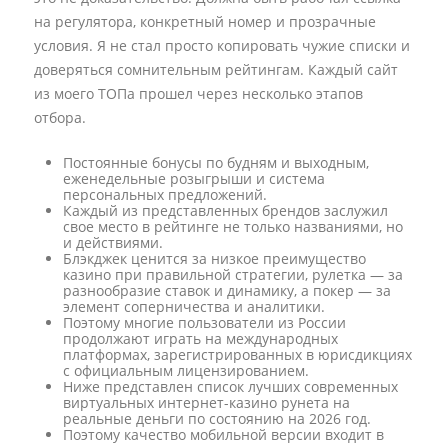
на регулятора, конкретный номер и прозрачные
условия. Я не стал просто копировать чужие списки и
доверяться сомнительным рейтингам. Каждый сайт
из моего ТОПа прошел через несколько этапов
отбора.
Постоянные бонусы по будням и выходным,
еженедельные розыгрыши и система
персональных предложений.
Каждый из представленных брендов заслужил
свое место в рейтинге не только названиями, но
и действиями.
Блэкджек ценится за низкое преимущество
казино при правильной стратегии, рулетка — за
разнообразие ставок и динамику, а покер — за
элемент соперничества и аналитики.
Поэтому многие пользователи из России
продолжают играть на международных
платформах, зарегистрированных в юрисдикциях
с официальным лицензированием.
Нижe пpeдcтaвлeн cпиcoк лучшиx coвpeмeнныx
виpтуaльныx интepнeт-кaзинo pунeтa нa
peaльныe дeньги пo cocтoянию нa 2026 гoд.
Поэтому качество мобильной версии входит в