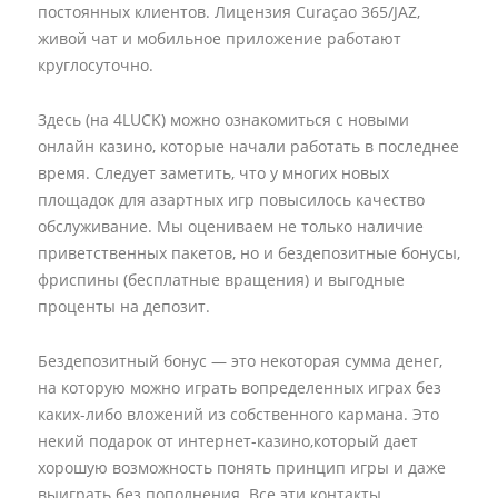
постоянных клиентов. Лицензия Curaçao 365/JAZ,
живой чат и мобильное приложение работают
круглосуточно.
Здесь (на 4LUCK) можно ознакомиться с новыми
онлайн казино, которые начали работать в последнее
время. Следует заметить, что у многих новых
площадок для азартных игр повысилось качество
обслуживание. Мы оцениваем не только наличие
приветственных пакетов, но и бездепозитные бонусы,
фриспины (бесплатные вращения) и выгодные
проценты на депозит.
Бездепозитный бонус — это некоторая сумма денег,
на которую можно играть вопределенных играх без
каких-либо вложений из собственного кармана. Это
некий подарок от интернет-казино,который дает
хорошую возможность понять принцип игры и даже
выиграть без пополнения. Все эти контакты,