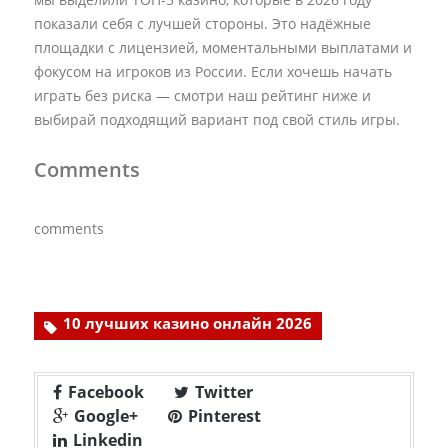
показали себя с лучшей стороны. Это надёжные
площадки с лицензией, моментальными выплатами и
фокусом на игроков из России. Если хочешь начать
играть без риска — смотри наш рейтинг ниже и
выбирай подходящий вариант под свой стиль игры.
Comments
comments
10 лучших казино онлайн 2026
Facebook
Twitter
Google+
Pinterest
Linkedin