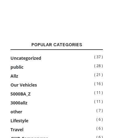
POPULAR CATEGORIES
( 37 )
Uncategorized
( 28 )
public
( 21 )
Allz
( 16 )
Our Vehicles
( 11 )
5000BA_Z
( 11 )
3000allz
( 7 )
other
( 6 )
Lifestyle
( 6 )
Travel
( 6 )