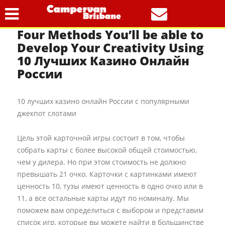
Uncategorized
Four Methods You’ll be able to
Develop Your Creativity Using
10 Лучших Казино Онлайн
России
10 лучших казино онлайн России с популярными
джекпот слотами
Цель этой карточной игры состоит в том, чтобы
собрать карты с более высокой общей стоимостью,
чем у дилера. Но при этом стоимость не должно
превышать 21 очко. Карточки с картинками имеют
ценность 10, тузы имеют ценность в одно очко или в
11, а все остальные карты идут по номиналу. Мы
поможем вам определиться с выбором и представим
список игр, которые вы можете найти в большинстве