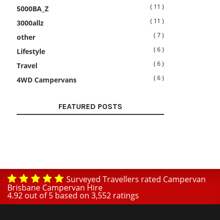
( 11 )
5000BA_Z
( 11 )
3000allz
( 7 )
other
( 6 )
Lifestyle
( 6 )
Travel
( 6 )
4WD Campervans
FEATURED POSTS
Surveyed Travellers rated Campervan
Brisbane Campervan Hire
4.92
out of
5
based on
3,552
ratings