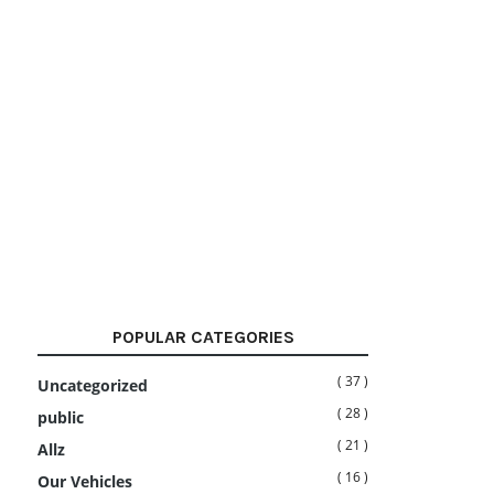
POPULAR CATEGORIES
( 37 )
Uncategorized
( 28 )
public
( 21 )
Allz
( 16 )
Our Vehicles