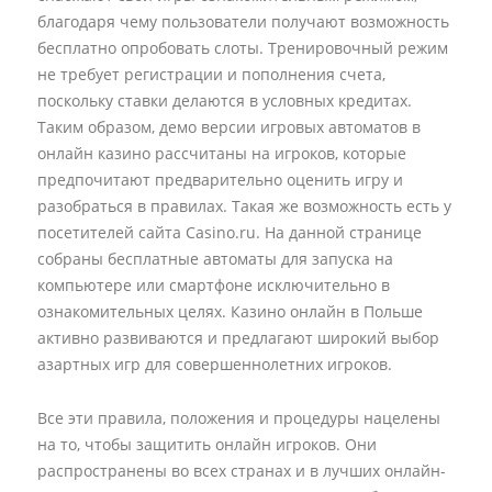
благодаря чему пользователи получают возможность
бесплатно опробовать слоты. Тренировочный режим
не требует регистрации и пополнения счета,
поскольку ставки делаются в условных кредитах.
Таким образом, демо версии игровых автоматов в
онлайн казино рассчитаны на игроков, которые
предпочитают предварительно оценить игру и
разобраться в правилах. Такая же возможность есть у
посетителей сайта Casino.ru. На данной странице
собраны бесплатные автоматы для запуска на
компьютере или смартфоне исключительно в
ознакомительных целях. Казино онлайн в Польше
активно развиваются и предлагают широкий выбор
азартных игр для совершеннолетних игроков.
Все эти правила, положения и процедуры нацелены
на то, чтобы защитить онлайн игроков. Они
распространены во всех странах и в лучших онлайн-