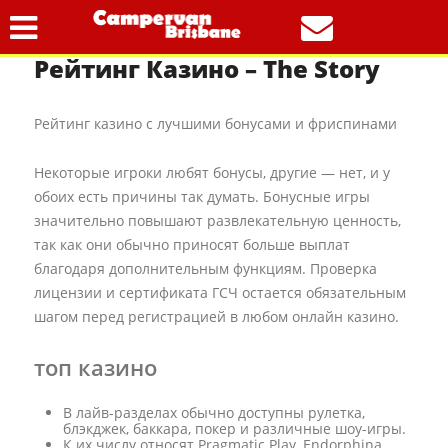
other
Рейтинг Казино – The Story
Рейтинг казино с лучшими бонусами и фриспинами
Некоторые игроки любят бонусы, другие — нет, и у
обоих есть причины так думать. Бонусные игры
значительно повышают развлекательную ценность,
так как они обычно приносят больше выплат
благодаря дополнительным функциям. Проверка
лицензии и сертификата ГСЧ остается обязательным
шагом перед регистрацией в любом онлайн казино.
топ казино
В лайв-разделах обычно доступны рулетка,
блэкджек, баккара, покер и различные шоу-игры.
К их числу относят Pragmatic Play, Endorphina,