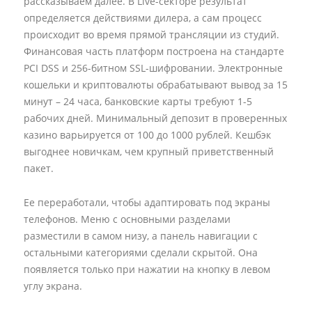
рассказываем далее. В Live-секторе результат
определяется действиями дилера, а сам процесс
происходит во время прямой трансляции из студий.
Финансовая часть платформ построена на стандарте
PCI DSS и 256-битном SSL-шифровании. Электронные
кошельки и криптовалюты обрабатывают вывод за 15
минут – 24 часа, банковские карты требуют 1-5
рабочих дней. Минимальный депозит в проверенных
казино варьируется от 100 до 1000 рублей. Кешбэк
выгоднее новичкам, чем крупный приветственный
пакет.
Ее переработали, чтобы адаптировать под экраны
телефонов. Меню с основными разделами
разместили в самом низу, а панель навигации с
остальными категориями сделали скрытой. Она
появляется только при нажатии на кнопку в левом
углу экрана.