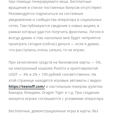
при помощи генерируемого хеша. Бесплатные
вращения в списке постоянных бонусов отсутствуют.
Рекомендуется подписаться на системные
уведомления и сообщества оператора в социальных
сетях. Там публикуются сведения о новых акциях, в
рамках которых удастся получить фриспины. Лично я
всегда думаю о том, насколько мне будет неприятно
проиграть сегодня (сейчас) деньги — если я думаю,
что расстроюсь очень сильно, то не играю.
При зачислении средств на банковские карты — 5%,
на электронный кошелек Piastrix и криптовалютой
USDT — 3% и 2% + 100 рублей соответственно. На
этой странице находятся игровые автоматы с видео-
https://texnoff.com/
и настольным покером, рулетки,
баккара, блэкджек, Dragon Tiger и т.д. При создании
аккаунта игроки соглашаются с условиями оператора.
Бесплатные, демонстрационные игры в карты, без